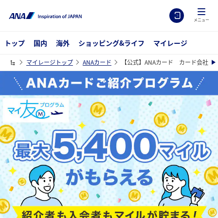
メニュー
トップ
国内
海外
ショッピング&ライフ
マイレージ
マイレージトップ
ANAカード
【公式】ANAカード カード会社別
ANAカードご紹介プログラム マイ友プログラム 最大5400マイルが
もらえる 紹介者も入会者もマイルが貯まる！