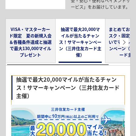
全・安心・便利なペイメントサ
*
入会カードによって、マイル数は異なります。
ービス」をお届けしています。
VISA・マスターカー
抽選で最大20,000マ
まとめておト
ド限定 夏の新規入会
イルが当たるチャン
スク・固定費
＆各種条件達成と抽選
ス！サマーキャンペー
いでマイルゲ
で最大130,000マイル
ン（三井住友カード主
ンペーン（三
プレゼント
催）
ード主
VISA・マスターカード限定 夏の新規入会
抽選で最大20,000マイルが当たるチャン
＆各種条件達成と抽選で最大130,000マイ
ス！サマーキャンペーン（三井住友カード
ルプレゼント
主催）
キャンペーン内容
期間中にANAカードに新規入会＆エントリーし各種条件達