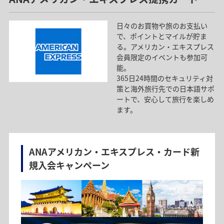
キャンペーン内容
日々のお買物や旅のお支払い
期間中にエントリー＆新規規約同意でANAのマイルをもれ
で、ポイントとマイルが貯ま
なく100マイルプレゼント！さらに、サブスクや固定費など
る。アメリカン・エキスプレス
対象サービスをANAカードで新規利用すると、抽選で500名
会員限定のイベントも参加可
に10,000マイルが当たる！！新規利用サービス数に応じて
能。
抽選口数アップも！
365日24時間のセキュリティ対
期間：2026年8月1日（土）から9月30日（水）
策と海外旅行先での日本語サポ
ートで、安心して旅行を楽しめ
ます。
ANAアメリカン・エキスプレス・カード新
規入会キャンペーン