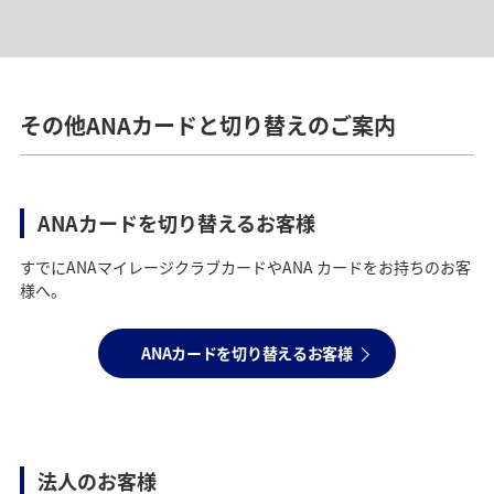
サービス内容
サービス内容
ANAダイナースカード、ANAダイナース スーパーフライヤ
ANAダイナース プレミアムカード／ANAダイナース スーパ
ーズカードをお持ちの会員様が、ご利用条件達成のうえ、1
ーフライヤーズ プレミアムカード
をお持ちの方のみが、追
その他ANAカードと切り替えのご案内
名様をANAダイナースカードへご紹介するごとに5,000マイ
加でお申し込みいただける金属製カードです。
ル相当のポイントをプレゼント！
金属ならではのずっしりとした重さと上質な手触りがあ
り、決済シーンで強い存在感を発揮します。
*
マイ友プログラムについては自動適用とはなりませんの
ANAカードを切り替えるお客様
で、別途ご登録の上お手続きください。
すでにANAマイレージクラブカードやANA カードをお持ちのお客
様へ。
ANAカードを切り替えるお客様
法人のお客様