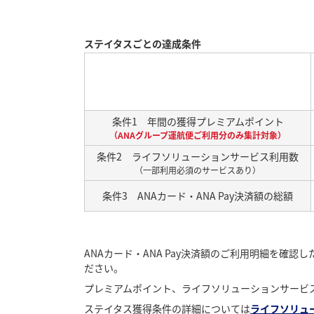
ステイタスごとの達成条件
ス
テ
イ
条件1 年間の獲得プレミアムポイント
タ
（ANAグループ運航便ご利用分のみ集計対象）
ス
条件2 ライフソリューションサービス利用数
（一部利用必須のサービスあり）
条件3 ANAカード・ANA Pay決済額の総額
ANAカード・ANA Pay決済額のご利用明細を確
ださい。
プレミアムポイント、ライフソリューションサービス利
ステイタス獲得条件の詳細については
ライフソリュ