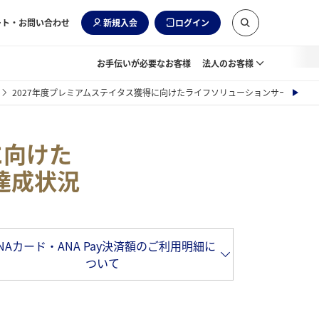
ート・お問い合わせ
新規入会
ログイン
お手伝いが必要なお客様
法人のお客様
2027年度プレミアムステイタス獲得に向けたライフソリューションサービス利
次
へ
に向けた
達成状況
NAカード・ANA Pay決済額のご利用明細に
ついて