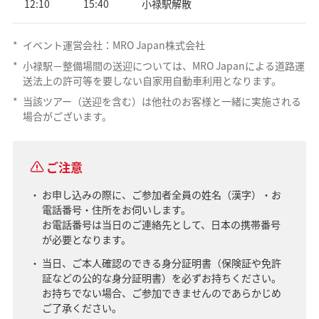
12:10
15:40
小禄駅解散
*
イベント運営会社：MRO Japan株式会社
*
小禄駅－整備場間の送迎については、MRO Japanによる道路運
送法上の許可等を要しない自家用自動車利用となります。
*
当該ツアー（送迎を含む）は他社のお客様と一緒に実施される
場合がございます。
ご注意
お申し込みの際に、ご参加者全員の姓名（漢字）・お
電話番号・住所をお伺いします。
お電話番号は当日のご連絡先として、日本の携帯番号
が必要となります。
当日、ご本人確認のできる身分証明書（保険証や免許
証などの公的な身分証明書）を必ずお持ちください。
お持ちでない場合、ご参加できませんのであらかじめ
ご了承ください。