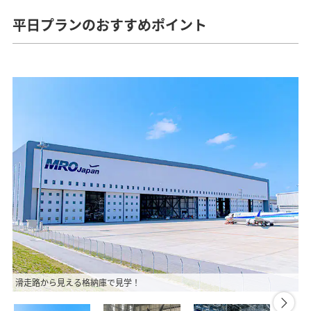
平日プランのおすすめポイント
滑走路から見える格納庫で見学！
専