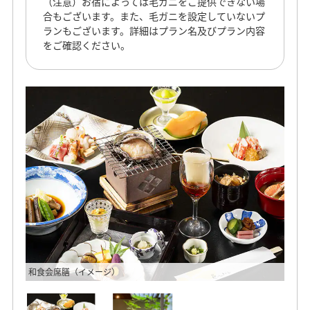
（注意）お宿によっては毛ガニをご提供できない場
合もございます。また、毛ガニを設定していないプ
ランもございます。詳細はプラン名及びプラン内容
をご確認ください。
和食会席膳（イメージ）
露天