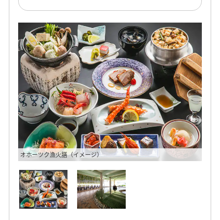
オホーツク漁火膳（イメージ）
大浴