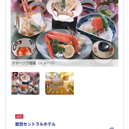
オホーツク御膳（イメージ）
大浴
紋別
紋別セントラルホテル