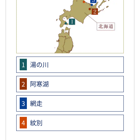
湯の川
阿寒湖
網走
紋別