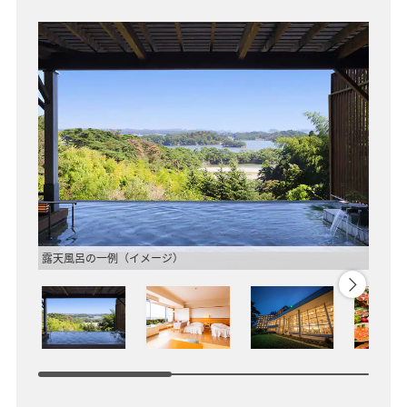
露天風呂の一例（イメージ）
松韻閣