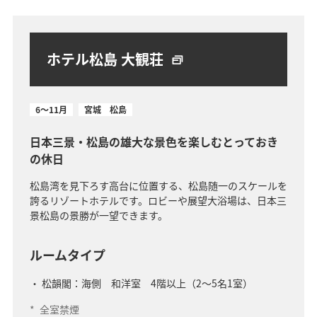
ホテル松島 大観荘
6～11月
宮城 松島
日本三景・松島の雄大な景色を楽しむとっておき
の休日
松島湾を見下ろす高台に位置する、松島随一のスケールを
誇るリゾートホテルです。ロビーや展望大浴場は、日本三
景松島の景勝が一望できます。
ルームタイプ
松韻閣：海側 和洋室 4階以上（2～5名1室）
*
全室禁煙