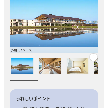
外観（イメージ）
ライブ
うれしいポイント