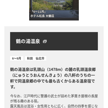
「6～11月」
ホテル松島 大観荘
鶴の湯温泉
6～9月
秋田 仙北市
鶴の湯温泉は乳頭山（1478m）の麓の乳頭温泉郷
（にゅうとうおんせんきょう）の八軒のうちの一
軒で同温泉郷の中でも最も古くからある温泉宿で
す。
今なお、江戸時代に警護の武士が詰めた茅葺き屋根の長屋
が残る趣のある宿。
露天風呂は混浴・女性用ともに広く、自然の四季を感じな