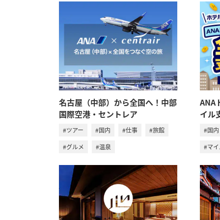
名古屋（中部）から全国へ！中部
AN
国際空港・セントレア
イル
#ツアー
#国内
#仕事
#旅館
#国内
#グルメ
#温泉
#マ