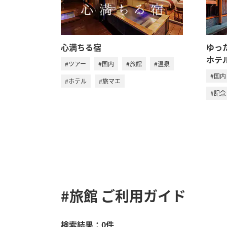
心満ちる宿
ゆっ
ホテ
#ツアー
#国内
#旅館
#温泉
#国内
#ホテル
#旅マエ
#記念
#旅館
ご利用ガイド
検索結果：0件