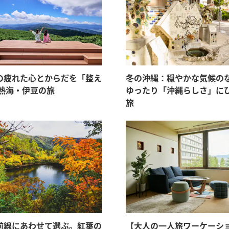
の疲れた心とからだを「整え
冬の沖縄：穏やかな気候の
 熱海・伊豆の旅
ゆったり「沖縄らしさ」に
旅
前線にあわせて選ぶ。紅葉の
【大人の一人旅ワーケーショ