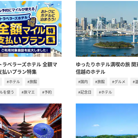
Aトラベラーズホテル 全額マ
ゆったりホテル満喫の旅 関
支払いプラン特集
信越のホテル
#ホテル
#旅館
#国内
#旅館
#グルメ
#
イルを使う
#旅マエ
#予約
#記念日
#ホテル