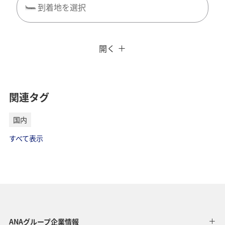
到着地を選択
閉じる
エコノミークラス
往復で異なるクラスで検索
ANAカード優待割引
開く
往路出発日および時間帯
旅CUBE（航空券予約＋地上経路）
日付を選択
よく使う情報を登録する
関連タグ
時間帯指定なし
国内
経由地および乗り継ぎ所要時間を追加する
すべて表示
復路出発日および時間帯
日付を選択
時間帯指定なし
ANAグループ企業情報