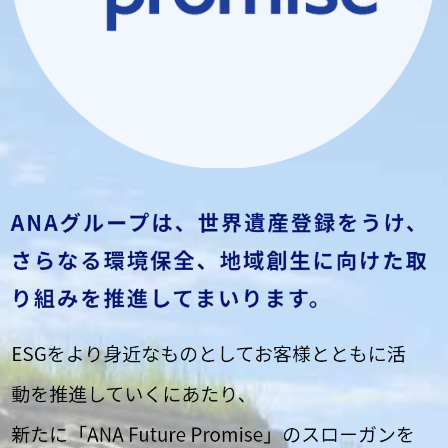
産
登
録
を
う
け
、
さ
ら
な
る
環
境
保
全
、
地
域