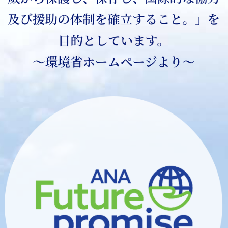
A
N
A
グ
ル
ー
プ
は
、
世
界
遺