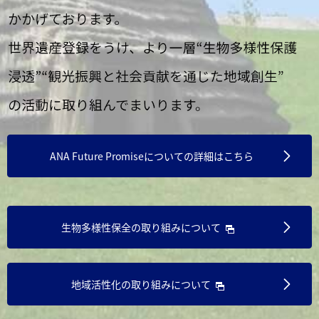
創
生
に
向
け
た
取
り
組
ANA Future Promiseについての
詳細はこちら
み
を
推
進
生物多様性保全の取り組みについて
し
て
ま
地域活性化の取り組みについて
い
り