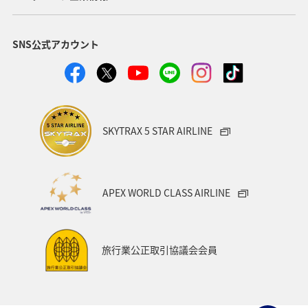
経由地および乗り継ぎ所要時間を追加する
SNS公式アカウント
1人
SKYTRAX 5 STAR AIRLINE
プロモーションコードについて
・表示金額は選択いただいた条件でのもっともおトクな運賃となりま
APEX WORLD CLASS AIRLINE
す。
・表示金額と空席状況は最新ではない場合があります。[検索する]ボタ
ンより最新の空席照会結果をご確認ください。
・「＊」は現在金額が確認できない都市・日付となります。空席照会
旅行業公正取引協議会会員
結果画面にて最新の情報をご確認ください。
・表示金額には、運賃、
燃油特別付加運賃
、
航空保険特別料金
、その
他の各種税金、料金などが含まれます。発券時に再計算するため、変
動する可能性があります。
・複数空港がある都市においては、複数空港の中でのおトクな運賃が