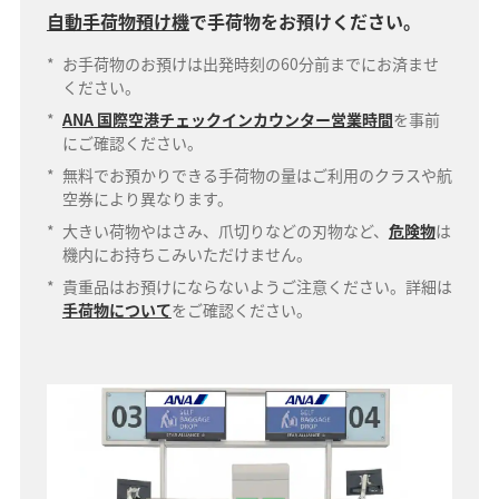
自動手荷物預け機
で手荷物をお預けください。
*
お手荷物のお預けは出発時刻の60分前までにお済ませ
ください。
*
ANA 国際空港チェックインカウンター営業時間
を事前
にご確認ください。
*
無料でお預かりできる手荷物の量はご利用のクラスや航
空券により異なります。
*
大きい荷物やはさみ、爪切りなどの刃物など、
危険物
は
機内にお持ちこみいただけません。
*
貴重品はお預けにならないようご注意ください。詳細は
手荷物について
をご確認ください。