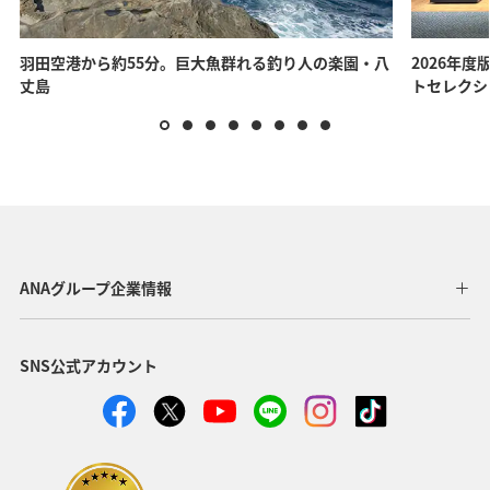
羽田空港から約55分。巨大魚群れる釣り人の楽園・八
2026年度
丈島
トセレクシ
ANAグループ企業情報
SNS公式アカウント