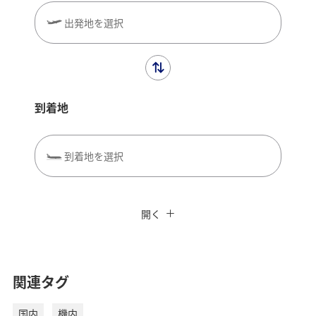
出発地を選択
到着地
到着地を選択
閉じる
エコノミークラス
往復で異なるクラスで検索
ANAカード優待割引
開く
旅CUBE（航空券予約＋地上経路）
往路出発日および時間帯
よく使う情報を登録する
関連タグ
日付を選択
国内
機内