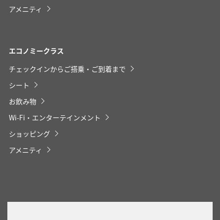
アメニティ
エコノミークラス
プロモーションコードについて
チェックインからご搭乗・ご到着まで
・表示金額は選択いただいた条件でのもっともおトクな運賃とな
ります。
シート
・表示金額と空席状況は最新ではない場合があります。[検索す
る]ボタンより最新の空席照会結果をご確認ください。
お飲み物
・「＊」は現在金額が確認できない都市・日付となります。空席
照会結果画面にて最新の情報をご確認ください。
Wi-Fi・エンターテインメント
・表示金額には、運賃、
燃油特別付加運賃
、
航空保険特別料金
、
その他の各種税金、料金などが含まれます。発券時に再計算する
ショッピング
ため、変動する可能性があります。
・複数空港がある都市においては、複数空港の中でのおトクな運
アメニティ
賃が表示される場合があります。
・ANA独自の相互利用可能空港(福岡/北九州/佐賀、広島/岩国)は
2026年5月18日をもちまして終了となります。
検索する