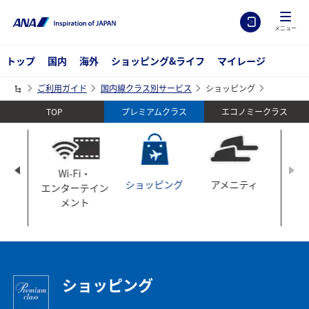
メニュー
トップ
国内
海外
ショッピング&ライフ
マイレージ
ご利用ガイド
国内線クラス別サービス
ショッピング
TOP
エコノミークラス
プレミアムクラス
Wi-Fi・
事・
ショッピング
アメニティ
エンターテイン
み物
メント
ショッピング