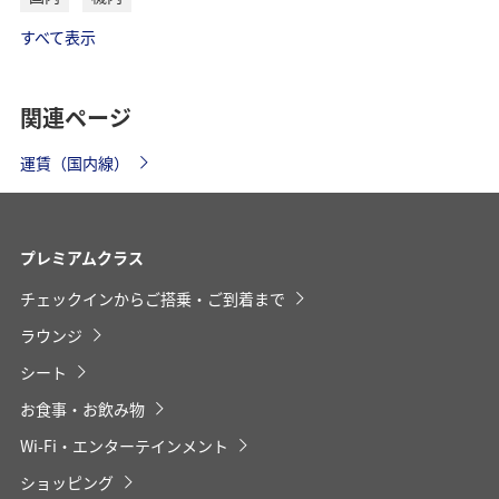
時間帯指定なし
すべて表示
経由地および乗り継ぎ所要時間を追加する
関連ページ
運賃（国内線）
復路出発日および時間帯
プレミアムクラス
日付を選択
チェックインからご搭乗・ご到着まで
ラウンジ
時間帯指定なし
シート
経由地および乗り継ぎ所要時間を追加する
お食事・お飲み物
Wi-Fi・エンターテインメント
ショッピング
1人