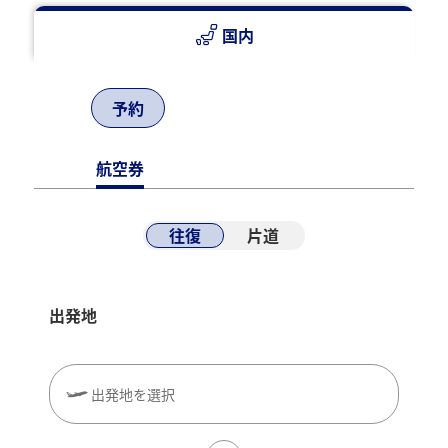
ご用意しています。
国内
ANAエンターテインメントサイトでは、詳細のラインアッ
プをご紹介しています。ご搭乗前に気になる作品を事前に
チェックして、空の旅をより快適にお過ごしください。
予約
ANAエンターテインメントサイ
航空券
トはこちら
往復
片道
*
一部機体では月初は前月の、月末は翌月のプログラムと
なる場合がございます。
*
作品によっては、フライト時間内に視聴を終了できない
出発地
可能性がございます。あらかじめご了承ください。
*
番組は予告なく変更させていただく場合がございます。
出発地を選択