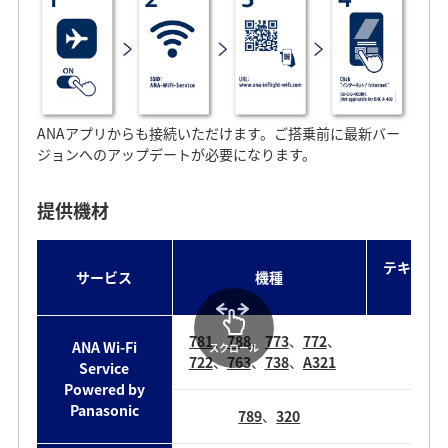
ANAアプリからも接続いただけます。ご搭乗前に最新バー
ジョンへのアップデートが必要になります。
提供機材
テキスト 
サービス
機種
781
、
788
、
773
、
772
、
ANA Wi-Fi
スクロール
722
、
763
、
738
、
A321
Service
Powered by
Panasonic
789
、
320