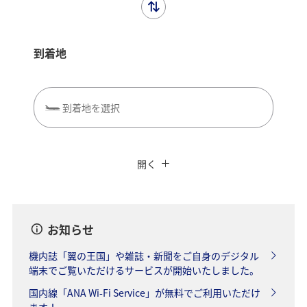
到着地
7月タイトルリスト（PDF）
到着地を選択
8月タイトルリスト（PDF）
閉じる
エコノミークラス
往復で異なるクラスで検索
ANAカード優待割引
開く
eライブラリ
旅CUBE（航空券予約＋地上経路）
往路出発日および時間帯
よく使う情報を登録する
雑誌・新聞のデジタルコンテンツをANAアプリからお客様
お知らせ
ご自身の端末にダウンロードしてご覧いただけます。
大幅に拡大したラインアップの雑誌、新聞をご出発前、ご
日付を選択
機内誌「翼の王国」や雑誌・新聞をご自身のデジタル
到着後もお楽しみいただけます。
端末でご覧いただけるサービスが開始いたしました。
*
新聞のデジタル版コンテンツは2021年7月1日よりご覧い
国内線「ANA Wi-Fi Service」が無料でご利用いただけ
時間帯指定なし
ただけます。
ます！