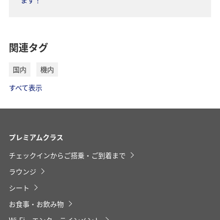
経由地および乗り継ぎ所要時間を追加する
*
当サービスのご利用対象者には制限がございます。
詳細はeライブラリの紹介ページにてご確認ください。
関連タグ
eライブラリ
復路出発日および時間帯
国内
機内
すべて表示
日付を選択
プレミアムクラス
時間帯指定なし
チェックインからご搭乗・ご到着まで
経由地および乗り継ぎ所要時間を追加する
ラウンジ
シート
1人
お食事・お飲み物
Wi-Fi・エンターテインメント