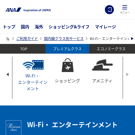
メニュー
トップ
国内
海外
ショッピング&ライフ
マイレージ
ご利用ガイド
国内線クラス別サービス
Wi-Fi・エンターテインメン
TOP
エコノミークラス
プレミアムクラス
Wi-Fi・
事・
ショッピング
アメニティ
エンターテイン
み物
メント
Wi-Fi・ エンターテインメント