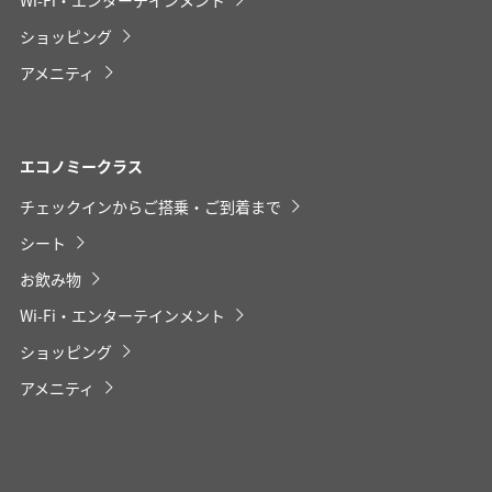
ショッピング
アメニティ
プロモーションコードについて
・表示金額は選択いただいた条件でのもっともおトクな運賃とな
ります。
エコノミークラス
・表示金額と空席状況は最新ではない場合があります。[検索す
る]ボタンより最新の空席照会結果をご確認ください。
お客様ご自身のイヤホンをご利用いただけます。
チェックインからご搭乗・ご到着まで
・「＊」は現在金額が確認できない都市・日付となります。空席
お持ちでないお客様には、機内にてご用意しておりま
照会結果画面にて最新の情報をご確認ください。
シート
・表示金額には、運賃、
燃油特別付加運賃
、
航空保険特別料金
、
す。
その他の各種税金、料金などが含まれます。発券時に再計算する
お飲み物
ため、変動する可能性があります。
・複数空港がある都市においては、複数空港の中でのおトクな運
Wi-Fi・エンターテインメント
賃が表示される場合があります。
・ANA独自の相互利用可能空港(福岡/北九州/佐賀、広島/岩国)は
ショッピング
2026年5月18日をもちまして終了となります。
アメニティ
検索する
複数都市で検索