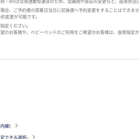
優待・Bizは空席連動型運賃のため、混雑期や直前の変更など、座席状
の場合、ご予約便の搭乗日当日に前後便へ予約変更をすることはできま
予約変更が可能です。
ご指定ください。
希望のお客様や、ベビーベッドのご利用をご希望のお客様は、座席指定
い
国内線）
満足できる選択。