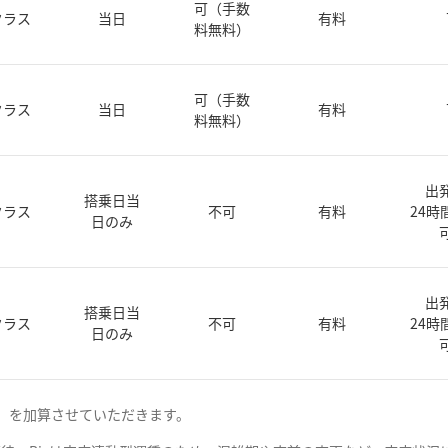
可（手数
クラス
当日
有料
料無料）
可（手数
クラス
当日
有料
料無料）
出
搭乗日当
クラス
不可
有料
24時
日のみ
出
搭乗日当
クラス
不可
有料
24時
日のみ
み）を加算させていただきます。