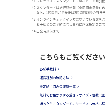
*
1
フレックス・スタンダード・ANAカード割引
*
2
スタンダードは旅行開始前（全区間未搭乗）
なお、1区間目ご搭乗後は2区間目以降の当日
*
3
オンラインチェックイン時に空いている席を
お子様とのご予約に際し事前に座席指定をご
*
4
出発時刻前まで
こちらもご覧くださ
各種手数料
運賃種別の確認方法
設定終了済みの運賃一覧
無料でお預かりする重さ・サイズ・個数（
迷ったらスタンダード。サービスも価格も