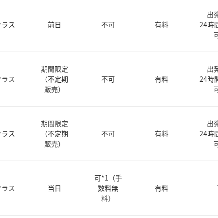
出
クラス
前日
不可
有料
24時
期間限定
出
クラス
（不定期
不可
有料
24時
販売）
期間限定
出
クラス
（不定期
不可
有料
24時
販売）
可*1（手
クラス
当日
数料無
有料
料）