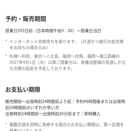
予約・販売期間
搭乗日355日前（日本時間午前9：00）～搭乗日当日
*
インターネット空席待ちを承ります。（片道かつ直行の航空券
をお持ちの場合のみ）
*
札幌～利尻、東京～八丈島、福岡～対馬、福岡～福江路線の
2027年4月1日（木）以降ご搭乗分は、各種法整備の見通しが立
ち次第の設定を予定しております。
お支払い期限
販売開始～出発時刻24時間前より前：予約48時間後または出発時
刻24時間前のいずれか早い方
出発時刻24時間前～出発時刻20分前まで：即時購入
*
複数区間を同時に発券する場合のお支払い期限は、第一区間を
基準といたします。