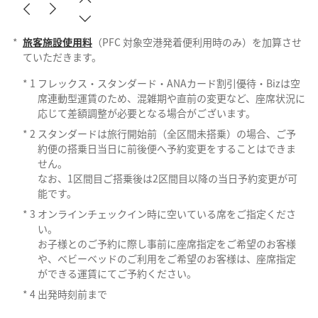
*
旅客施設使用料
（PFC 対象空港発着便利用時のみ）を加算させ
ていただきます。
*
1
フレックス・スタンダード・ANAカード割引優待・Bizは空
席連動型運賃のため、混雑期や直前の変更など、座席状況に
応じて差額調整が必要となる場合がございます。
*
2
スタンダードは旅行開始前（全区間未搭乗）の場合、ご予
約便の搭乗日当日に前後便へ予約変更をすることはできま
せん。
なお、1区間目ご搭乗後は2区間目以降の当日予約変更が可
能です。
*
3
オンラインチェックイン時に空いている席をご指定くださ
い。
お子様とのご予約に際し事前に座席指定をご希望のお客様
や、ベビーベッドのご利用をご希望のお客様は、座席指定
ができる運賃にてご予約ください。
*
4
出発時刻前まで