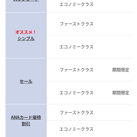
エコノミークラス
前
ファーストクラス
前
オススメ！
シンプル
エコノミークラス
前
ファーストクラス
期間限定（
セール
エコノミークラス
期間限定（
ファーストクラス
当
ANAカード優待
割引
エコノミークラス
当