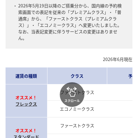
2026年5月19日以降のご搭乗分から、国内線の予約検
索画面での表記を従来の「プレミアムクラス」・「普
通席」から、「ファーストクラス（プレミアムクラ
ス）」・「エコノミークラス」へ変更いたしました。
なお、当表記変更に伴うサービスの変更はありませ
ん。
2026年6月現在
運賃の種類
クラス
予約
ファーストクラス
当
オススメ！
スクロール
フレックス
エコノミークラス
当
ファーストクラス
前
オススメ！
スタンダード