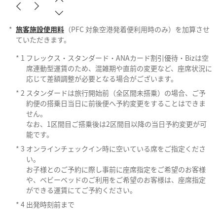
*
旅客施設使用料
（PFC 対象空港発着便利用時のみ）を加算させ
ていただきます。
*
1
フレックス・スタンダード・ANAカード割引優待・Bizは空
席連動型運賃のため、混雑期や直前の変更など、座席状況に
応じて差額調整が必要となる場合がございます。
*
2
スタンダードは旅行開始前（全区間未搭乗）の場合、ご予
約便の搭乗日当日に前後便へ予約変更をすることはできま
せん。
なお、1区間目ご搭乗後は2区間目以降の当日予約変更が可
能です。
*
3
オンラインチェックイン時に空いている席をご指定くださ
い。
お子様とのご予約に際し事前に座席指定をご希望のお客様
や、ベビーベッドのご利用をご希望のお客様は、座席指定
ができる運賃にてご予約ください。
*
4
出発時刻前まで