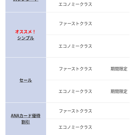
エコノミークラス
前
ファーストクラス
前
オススメ！
シンプル
エコノミークラス
前
ファーストクラス
期間限定（
セール
エコノミークラス
期間限定（
ファーストクラス
当
ANAカード優待
割引
エコノミークラス
当