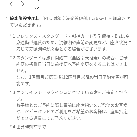
*
旅客施設使用料
（PFC 対象空港発着便利用時のみ）を加算させ
ていただきます。
*
1
フレックス・スタンダード・ANAカード割引優待・Bizは空
席連動型運賃のため、混雑期や直前の変更など、座席状況に
応じて差額調整が必要となる場合がございます。
*
2
スタンダードは旅行開始前（全区間未搭乗）の場合、ご予
約便の搭乗日当日に前後便へ予約変更をすることはできま
せん。
なお、1区間目ご搭乗後は2区間目以降の当日予約変更が可
能です。
*
3
オンラインチェックイン時に空いている席をご指定くださ
い。
お子様とのご予約に際し事前に座席指定をご希望のお客様
や、ベビーベッドのご利用をご希望のお客様は、座席指定
ができる運賃にてご予約ください。
*
4
出発時刻前まで