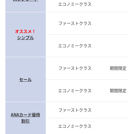
エコノミークラス
前
ファーストクラス
前
オススメ！
シンプル
エコノミークラス
前
ファーストクラス
期間限定（
セール
エコノミークラス
期間限定（
ファーストクラス
当
ANAカード優待
割引
エコノミークラス
当