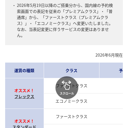
2026年5月19日以降のご搭乗分から、国内線の予約検
索画面での表記を従来の「プレミアムクラス」・「普
通席」から、「ファーストクラス（プレミアムクラ
ス）」・「エコノミークラス」へ変更いたしました。
なお、当表記変更に伴うサービスの変更はありませ
ん。
2026年6月現在
運賃の種類
クラス
予約
ファーストクラス
当
オススメ！
スクロール
フレックス
エコノミークラス
当
ファーストクラス
前
オススメ！
スタンダード