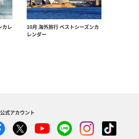
ンカレ
10月 海外旅行 ベストシーズンカ
3月 海外
レンダー
ンダー
S公式アカウント