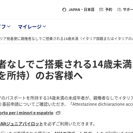
JAPAN
・日本語
予約
サポ
イフ
マイレージ
リア発着便に親権者なしでご搭乗される14歳未満（イタリア国籍またはイタリアの
者なしでご搭乗される14歳未
を所持）のお客様へ
アのパスポートを所持する14歳未満の未成年者が、親権者なしでイタリ
ついてご確認いただき、「Attestazione dichiarazione ac
rto per i minori e espatrio
ANAジュニアパイロット
を必ずご利用いただきます。