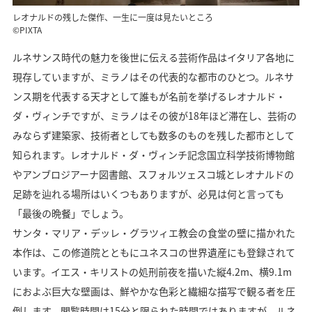
レオナルドの残した傑作、一生に一度は見たいところ
©PIXTA
ルネサンス時代の魅力を後世に伝える芸術作品はイタリア各地に
現存していますが、ミラノはその代表的な都市のひとつ。ルネサ
ンス期を代表する天才として誰もが名前を挙げるレオナルド・
ダ・ヴィンチですが、ミラノはその彼が18年ほど滞在し、芸術の
みならず建築家、技術者としても数多のものを残した都市として
知られます。レオナルド・ダ・ヴィンチ記念国立科学技術博物館
やアンブロジアーナ図書館、スフォルツェスコ城とレオナルドの
足跡を辿れる場所はいくつもありますが、必見は何と言っても
「最後の晩餐」でしょう。
サンタ・マリア・デッレ・グラツィエ教会の食堂の壁に描かれた
本作は、この修道院とともにユネスコの世界遺産にも登録されて
います。イエス・キリストの処刑前夜を描いた縦4.2m、横9.1m
におよぶ巨大な壁画は、鮮やかな色彩と繊細な描写で観る者を圧
倒します。閲覧時間は15分と限られた時間ではありますが、ルネ