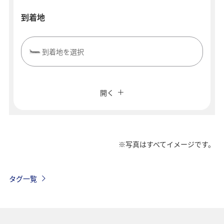
到着地
到着地を選択
複数都市で検索
閉じる
エコノミークラス
開く
往復で異なるクラスで検索
運賃タイプ指定なし
ご利用条件
※写真はすべてイメージです。
往路出発日および時間帯
タグ一覧
日付を選択