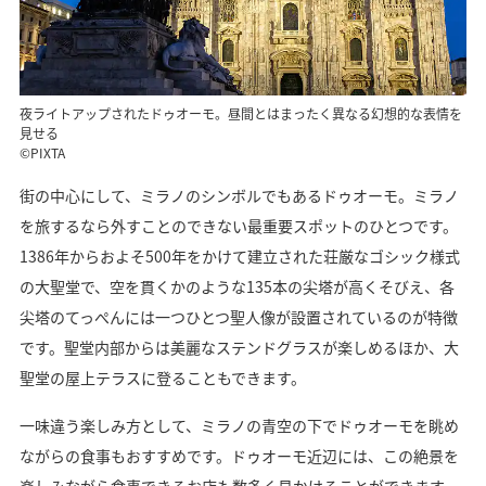
夜ライトアップされたドゥオーモ。昼間とはまったく異なる幻想的な表情を
見せる
©PIXTA
街の中心にして、ミラノのシンボルでもあるドゥオーモ。ミラノ
を旅するなら外すことのできない最重要スポットのひとつです。
1386年からおよそ500年をかけて建立された荘厳なゴシック様式
の大聖堂で、空を貫くかのような135本の尖塔が高くそびえ、各
尖塔のてっぺんには一つひとつ聖人像が設置されているのが特徴
です。聖堂内部からは美麗なステンドグラスが楽しめるほか、大
聖堂の屋上テラスに登ることもできます。
一味違う楽しみ方として、ミラノの青空の下でドゥオーモを眺め
ながらの食事もおすすめです。ドゥオーモ近辺には、この絶景を