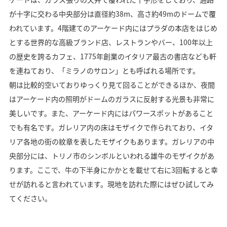
が十字に交わる中央部分は直径約38m、高さ約49mのドームで覆
われています。4階建てのアーケード内にはプラダの本店をはじめ
とする世界的な高級ブランド店、レストランやバー、100年以上
の歴史を誇るカフェ、1775年創業のイタリア最古の書店なども軒
を連ねており、「ミラノのサロン」とも呼ばれる場所です。
朝は比較的空いておりゆっくり見て回ることができるほか、夜間
はアーケード内の照明がドームのガラスに反射する光景も非常に
美しいです。また、アーケード内にはパワースポットがあること
でも有名です。ガレリア内の床はモザイクで作られており、イタ
リア各地の街の紋章を表したモザイクもあります。ガレリアの中
央部分には、トリノ市のシンボルといわれる雄牛のモザイクがあ
ります。ここで、牛の下半身にかかとを載せて右に3回転すると幸
せが訪れると言われています。現地を訪れた際にはぜひ試してみ
てください。