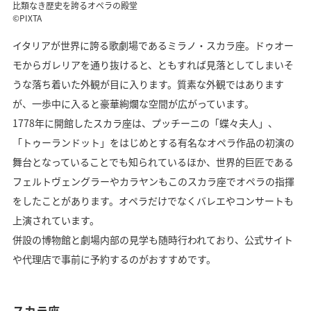
比類なき歴史を誇るオペラの殿堂
©PIXTA
イタリアが世界に誇る歌劇場であるミラノ・スカラ座。ドゥオー
モからガレリアを通り抜けると、ともすれば見落としてしまいそ
うな落ち着いた外観が目に入ります。質素な外観ではあります
が、一歩中に入ると豪華絢爛な空間が広がっています。
1778年に開館したスカラ座は、プッチーニの「蝶々夫人」、
「トゥーランドット」をはじめとする有名なオペラ作品の初演の
舞台となっていることでも知られているほか、世界的巨匠である
フェルトヴェングラーやカラヤンもこのスカラ座でオペラの指揮
をしたことがあります。オペラだけでなくバレエやコンサートも
上演されています。
併設の博物館と劇場内部の見学も随時行われており、公式サイト
や代理店で事前に予約するのがおすすめです。
スカラ座