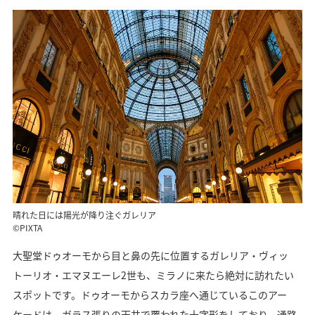
晴れた日には陽光が降り注ぐガレリア
©PIXTA
大聖堂ドゥオーモから目と鼻の先に位置するガレリア・ヴィッ
トーリオ・エマヌエーレ2世も、ミラノに来たら絶対に訪れたい
スポットです。ドゥオーモからスカラ座へ通じているこのアー
ケードは、ガラス張りの天井で覆われた十字形をしており、通路