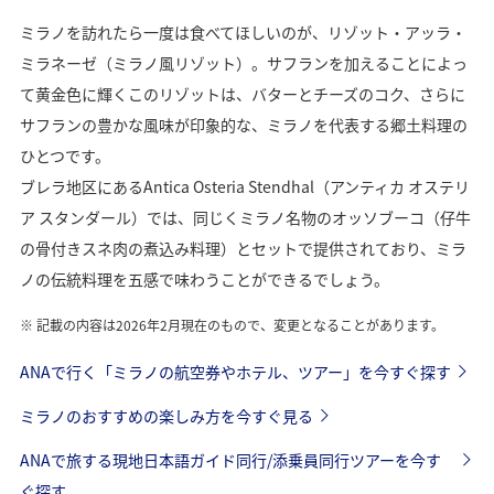
ミラノを訪れたら一度は食べてほしいのが、リゾット・アッラ・
ミラネーゼ（ミラノ風リゾット）。サフランを加えることによっ
て黄金色に輝くこのリゾットは、バターとチーズのコク、さらに
サフランの豊かな風味が印象的な、ミラノを代表する郷土料理の
ひとつです。
ブレラ地区にあるAntica Osteria Stendhal（アンティカ オステリ
ア スタンダール）では、同じくミラノ名物のオッソブーコ（仔牛
の骨付きスネ肉の煮込み料理）とセットで提供されており、ミラ
ノの伝統料理を五感で味わうことができるでしょう。
記載の内容は2026年2月現在のもので、変更となることがあります。
ANAで行く「ミラノの航空券やホテル、ツアー」を今すぐ探す
ミラノのおすすめの楽しみ方を今すぐ見る
ANAで旅する現地日本語ガイド同行/添乗員同行ツアーを今す
ぐ探す