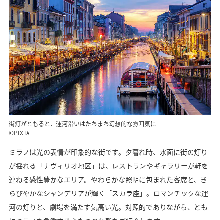
街灯がともると、運河沿いはたちまち幻想的な雰囲気に
©PIXTA
ミラノは光の表情が印象的な街です。夕暮れ時、水面に街の灯り
が揺れる「ナヴィリオ地区」は、レストランやギャラリーが軒を
連ねる感性豊かなエリア。やわらかな照明に包まれた客席と、き
らびやかなシャンデリアが輝く「スカラ座」。ロマンチックな運
河の灯りと、劇場を満たす気高い光。対照的でありながら、とも