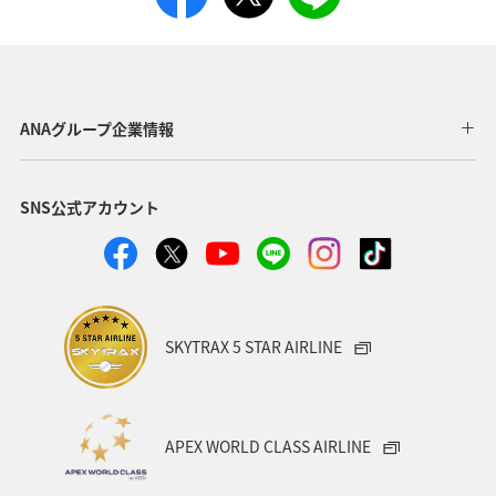
予約便と異なる空港から
メール
出発・到着する便への空
×
×
席待ち
ANAグループ企業情報
予約便と異なるターミナ
ルから出発する便への空
×
×
席待ち
SNS公式アカウント
旅行会社で航空券を購入
×
〇
したお客様
団体のお客様
×
×
SKYTRAX 5 STAR AIRLINE
国際線を含むご予約をお
SMS
×
〇
持ちのお客様
APEX WORLD CLASS AIRLINE
お手伝いが必要なお客様
〇*1
〇