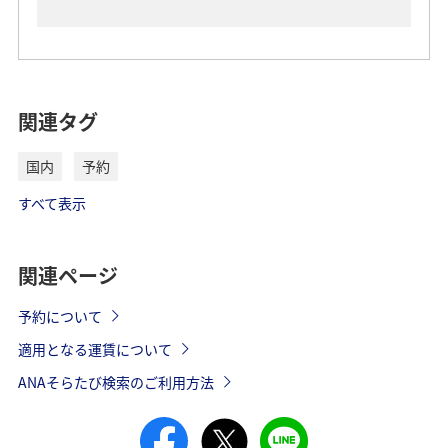
空席待ち結果のお知らせ
空席待ち申し込みをご利用いただけないケー
ス
出発20分前から、アプリPUSH、メール、SMSでの通知なら
びにデジタルサイネージでお知らせいたします。
空席待ちをご利用いただけないケースに該当するお客様
関連タグ
は、空席待ちをご利用いただけない、もしくは空席待ち申
し込みに一部制限があります。
国内
予約
下記以外にも、手続きの状況によりオンラインにてご利用
アプリPUSH
いただけないことがあります。
すべて表示
*
「〇」は申し込み可能、「×」は申し込み不可を表しま
す。
関連ページ
オンライ
カウンタ
予約について
ケース
ンでの申
ーでの申
し込み
し込み
適用となる運賃について
ANAそらたび検索のご利用方法
空席待ちができない運賃
×
×
をお持ちのお客様