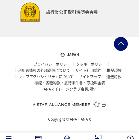
座席占有手荷物料金やエ
旅行業公正取引協議会会員
キストラシートをご購入
×
×
のお客様
複数名のご予約で一部搭
×
〇
乗者のみの空席待ち
JAPAN
予約便または搭乗希望便
プライバシーポリシー
クッキーポリシー
デジタルサイネージ表示例
に提携航空会社運航便と
利用者情報の外部送信について
サイト利用規約
推奨環境
×
〇
のコードシェア便を含む
ウェブアクセシビリティについて
サイトマップ
運送約款
場合の空席待ち*2
標識・各種約款・旅行条件書・取扱料金表
便ごとに座席を用意させていただいたお客様のお名前の一
ANAマイレージクラブ会員規約
部を保安検査場通過後の所定のご案内場所に設置している
〇*申し
デジタルサイネージに表示します。
込みは
予
予約便のエコノミークラ
約詳細
か
スからプレミアムクラス
〇
らお進み
Copyright ©
ANA・ANA X
への空席待ち
くださ
い。