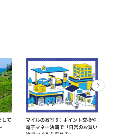
そして
マイルの教室 9：ポイント交換や
「母の日
～
電子マネー決済で「日常のお買い
たか？ マ