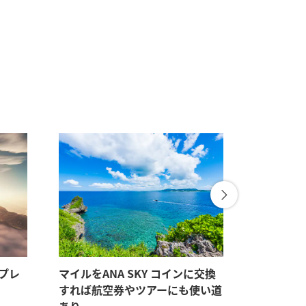
るプレ
マイルをANA SKY コインに交換
残った少
すれば航空券やツアーにも使い道
アーをお
あり