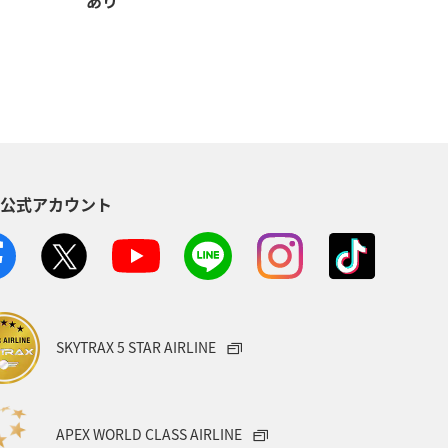
S公式アカウント
SKYTRAX 5 STAR AIRLINE
APEX WORLD CLASS AIRLINE