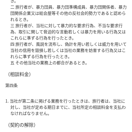
き。
二 旅行者が、暴力団員、暴力団準構成員、暴力団関係者、暴力
団関係企業又は総会屋等その他の反社会的勢力であると認めら
れるとき。
三 旅行者が、当社に対して暴力的な要求行為、不当な要求行
為、取引に関して脅迫的な言動若しくは暴力を用いる行為又は
これらに準ずる行為を行ったとき。
四 旅行者が、風説を流布し、偽計を用い若しくは威力を用いて
当社の信用を毀損し若しくは当社の業務を妨害する行為又はこ
れらに準ずる行為を行ったとき。
五 その他当社の業務上の都合があるとき。
（相談料金）
第四条
当社が第二条に掲げる業務を行ったときは、旅行者は、当社に
対し、当社が定める期日までに、当社所定の相談料金を支払わ
なければなりません。
（契約の解除）