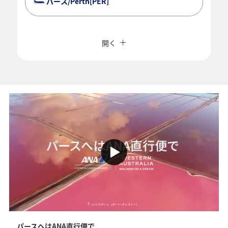
パース/Perth[PER]
複数都市で検索
閉じる
エコノミークラス
開く
往復で異なるクラスで検索
運賃タイプ指定なし
ご利用条件
往路出発日および時間帯
日付を選択
時間帯指定なし
経由地および乗り継ぎ所要時間を追加する
パースへはANA直行便で