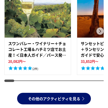
スワンバレー・ワイナリー＋チョ
サンセットピナ
コレート工場＆ハチミツ店でお土
＋ランセリン砂
産！＜日本人ガイド／パース発着
ガイドで安心の
＞
ガイド／パース
20,082
円～
33,852
円～
(2件)
(1
その他のアクティビティを見る