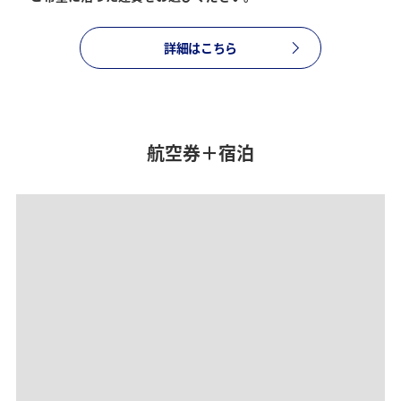
前後3日の運賃を検索
詳細はこちら
・表示金額は選択いただいた条件でのもっともおトクな運賃とな
ります。
・表示金額と空席状況は最新ではない場合があります。[検索す
る]ボタンより最新の空席照会結果をご確認ください。
・「＊」は現在金額が確認できない都市・日付となります。空席
照会結果画面にて最新の情報をご確認ください。
航空券＋宿泊
・表示金額には、運賃、
燃油特別付加運賃
、
航空保険特別料金
、
その他の各種税金、料金などが含まれます。発券時に再計算する
ため、変動する可能性があります。
・複数空港がある都市においては、複数空港の中でのおトクな運
賃が表示される場合があります。
検索する