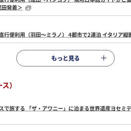
成田発着＞
直行便利用（羽田～ミラノ） 4都市で2連泊 イタリア縦
もっと見る
復直行便利用（羽田～ミュンヘン、ウィーン～羽田） 本
ダペスト4都市を巡る9日間＜羽田発着＞
ース）
復直行便利用（成田～パース） 現地日本語ガイドがご案内
日間＜成田発着＞
ラスで旅する 「ザ・アワニー」に泊まる世界遺産ヨセミ