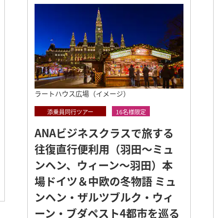
アメリカ
ビジネスクラス
復直行便利用（成田～シンガポール） 現地日本語ガイド
路直行便利用（パリ～羽田） 南仏プロヴァンスとコートダ
 アイコン シンガポール シティセンター】
ア、オーストラリア
ビジネスクラス
復直行便利用（羽田～ウィーン）国立オペラ座『ドンジョ
ラートハウス広場（イメージ）
ンダルシア地方3つのパラドールに贅沢に宿泊 バルセロナ
シア、タイ、シンガポール
ビジネスクラス
添乗員同行ツアー
16名様限定
ANAビジネスクラスで旅する
ことん楽しむバスク 食と新酒の8日間＜羽田発着＞
往復直行便利用（羽田～ミュ
路直行便利用（ブリュッセル～成田） オランダ・ベルギ
クルーズツアー
ンヘン、ウィーン～羽田）本
場ドイツ＆中欧の冬物語 ミュ
ネスクラス利用 三井オーシャンフジ タヒチから南洋の楽
ンヘン・ザルツブルク・ウィ
設定方面
設定搭乗クラス
ーン・ブダペスト4都市を巡る
復路直行便利用 ムンバイ～成田）スリランカが生んだジ