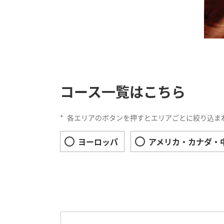
ANAビジネスクラスで旅する 往
2026年11月12日（木）出発
2026年12月11日（金）出発
のモスクと世界遺産マラッカを訪れ
【12名様限定】ANAビジネスク
ANAビジネスクラスで旅する ア
NEW
2026年7月28日（火）
晩秋の東フランス8日間＜羽田発
2027年3月4日（木）出発
2026年12月28日（月）出発
ANAビジネスクラスで旅する 往
2026年6月18日（木）
2026年12月16日（水）出発
【年末出発】エア タヒチ ヌイ 
泊でゆったり巡る パースの休日6
ANAビジネスクラスで旅する ア
タークルーズ 地上の楽園タヒチクル
コース一覧はこちら
*
空席状況は随時変動しますので、お申し込
2027年3月18日（木）出発
2026年6月1日（月）
2026年12月30日（水）出発
*
各エリアのボタンを押すとエリアごとに絞り込ま
ANAビジネスクラスで旅する 往
2027年1月9日（土）出発
ANAビジネスクラスで旅する 往
ナム縦断 7日間＜成田発着＞
ヨーロッパ
アメリカ・カナダ・
ANAビジネスクラスで旅する 火
＜羽田発着＞
2027年3月26日（金）出発
2027年1月15日（金）出発
ANAビジネスクラスで旅する 往
2027年1月22日（金）出発
ANAビジネスクラスで旅する 往
＜成田発着＞
【ラグジュアリークラス エクスプ
5日間＜成田発着＞【ザ フラトン
発売日
玉の地中海港町クルーズ14日間<