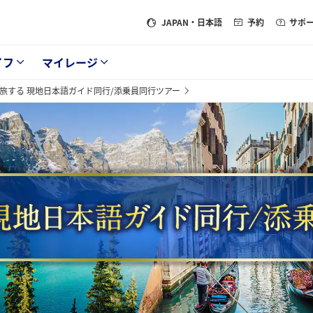
JAPAN
・日本語
予約
サポ
イフ
マイレージ
で旅する 現地日本語ガイド同行/添乗員同行ツアー