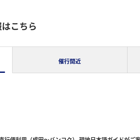
報はこちら
催行間近
復直行便利用（成田～バンコク） 現地日本語ガイドがご