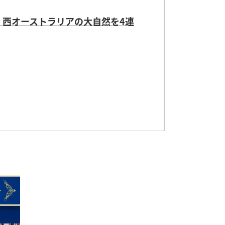
滞在する ナガラホール国立公園で
 西オーストラリアの大自然を4連
スペイン満喫9日間 ＜羽田発着＞
ゲ海クルーズ12日間＜羽田発着＞
滞在する ナガラホール国立公園で
界遺産の旅10日間＜羽田発着＞
り トルコ周遊9日間＜羽田発着＞
的なホイアン・ランタン祭りとベト
設定期間