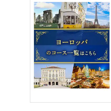
2027年1月15日（金）出発
2026年6月18日（木）
2027年1月28日（木）出発
ANAビジネスクラスで旅する 往
ANAビジネスクラスで旅する 復
5日間＜成田発着＞【メルキュール
発着＞
2026年6月1日（月）
アジ
2027年1月21日（木）出発
2027年2月1日（月）出発
ANAビジネスクラスで旅する 往
ANAビジネスクラスで旅する ア
ン7日間＜羽田発着＞
マレー
2026年2月19日（木）
2027年1月25日（月）出発
2027年2月4日（木）出発
ANAビジネスクラスで旅する と
ANAビジネスクラスで旅する 復
着＞
2027年2月25日（木）出発
往路エア タヒチ ヌイ直行便 ビジ
発売日
2027年2月9日（火）出発
ベランダスイートE
ANAビジネスクラスで旅する （