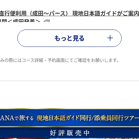
ィラタイプの高級リゾート、エボルブ・バック・カビニに
復直行便利用（成田～パース） 現地日本語ガイドがご案内
日間＜成田発着＞
もっと見る
ンダルシア地方3つのパラドールに贅沢に宿泊 バルセロナ 
しい島々と世界遺産 遺跡を堪能 神話の国ギリシアとエー
みの際にはコース詳細・予約画面にてご確認をお願いします。
ィラタイプの高級リゾート、エボルブ・バック・カビニに
インの里 秋のドウロ渓谷リバークルーズとポルトガル世
添乗員同行ツアー
マラヤの絶景を求めて ネパール紀行7日間＜羽田発着＞
復直行便利用（羽田～イスタンブール） 必見の世界遺産巡
復直行便利用（成田～ホーチミン／ハノイ～成田）幻想
設定方面
設定搭乗クラス