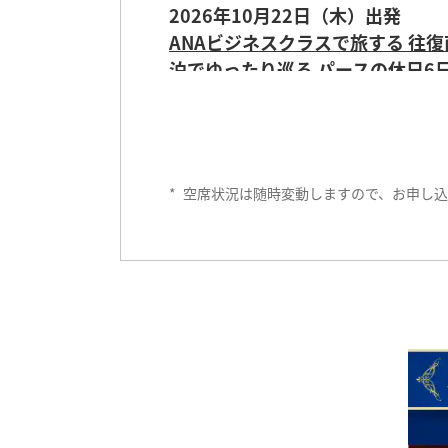
ANAビジネスクラスで旅する ヴ
2026年10月22日（木）出発
のサファリ6日間＜成田発着＞
ANAビジネスクラスで旅する 往
泊でゆったり巡る パースの休日6
2027年1月6日（水）出発
ANAビジネスクラスで旅する ア
2026年11月4日（水）出発
ANAビジネスクラスで旅する 美
*
空席状況は随時変動しますので、お申し込
20267年2月4日（木）出発
更新日：2026年8月6日更新
更新日：2026年8月6日更新
ANAビジネスクラスで旅する ヴ
2026年11月8日（日）出発
のサファリ6日間＜成田発着＞
ANAビジネスクラスで旅する ワ
催行間近
ツアー発売情報
20267年2月11日（木）出発
2026年11月11日（水）出発
2026年11月19日（木）出発
ANAビジネスクラスで旅する ヒ
ANAビジネスクラスで旅する 往
ANAビジネスクラスで旅する 往
ナム縦断 7日間＜成田発着＞
2027年2月19日（金）出発
発売日