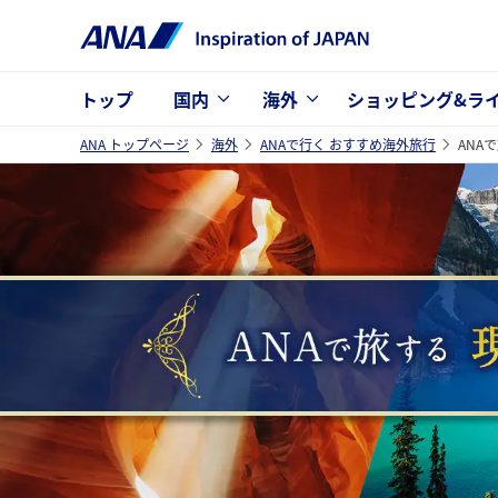
トップ
国内
海外
ショッピング&ラ
ANA トップページ
海外
ANAで行く おすすめ海外旅行
ANA