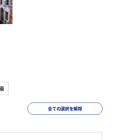
ドがご案内 EQホテルに滞在 色彩
典「栄光の3日間」と美食を愉しむ
発着＞
2026年12月2日（水）
2026年11月6日（金）～2027年3
 西オーストラリアの大自然を4連
巡る ラグジュアリー船ウィンドス
月16日（火）
 スペイン満喫9日間＜羽田発着＞
2026年9月25日（金）～2027年3
月26日（金）
的なホイアン・ランタン祭りとベト
つ星滞在 祝祭の7日間＜羽田発着＞
東
欧のベニス ストックホルム10日間
全ての選択を解除
 ベトナム北部世界遺産巡り5日間
がご案内 伝統と革新のシンガポール
ナからリビエラを巡りローマまで 珠
設定期間