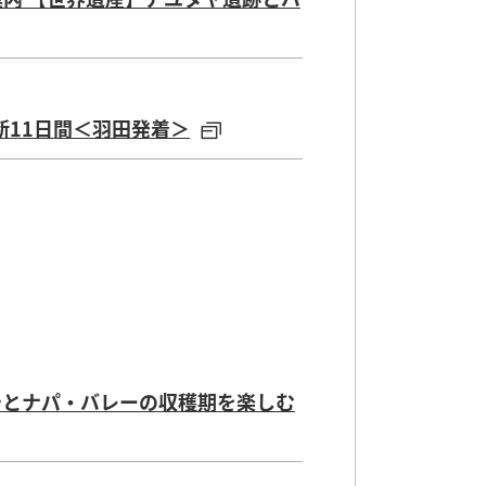
断11日間＜羽田発着＞
場ドイツ＆中欧の冬物語 ミュンヘ
 西オーストラリアの大自然を4連
テとナパ・バレーの収穫期を楽しむ