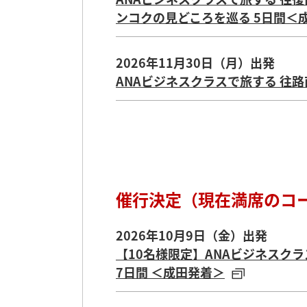
ンコクの見どころを巡る 5日間＜
2026年11月30日（月）出発
ANAビジネスクラスで旅する 往路
2026年12月1日（火）出発
ANAビジネスクラスで旅する 往
ン・ザルツブルク・ウィーン・ブ
催行決定（現在満席のコ
2026年12月3日（木）出発
ANAビジネスクラスで旅する 往
2026年10月9日（金）出発
泊でゆったり巡る パースの休日6
【10名様限定】ANAビジネスク
7日間 ＜成田発着＞
2026年12月3日（木）出発