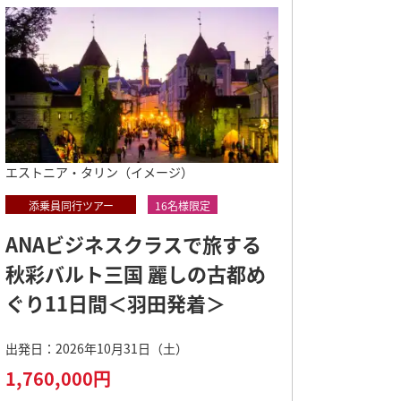
2026年11月20日（金）～2027年2
がご案内 伝統と革新のシンガポール
月19日（金）
ジュール パリの休日8日間＜羽田
2026年10月9日（金）～2027年3
月26日（金）
ヴァンニ』観劇 5つ星滞在ウィー
エストニア・タリン（イメージ）
 スペイン満喫9日間＜成田発着＞
2026年6月27日（土）～2026年9
添乗員同行ツアー
16名様限定
月27日（日）
ANAビジネスクラスで旅する
秋彩バルト三国 麗しの古都め
ーゆったり周遊8日間＜羽田発/成田
ぐり11日間＜羽田発着＞
園クルーズ24日間<成田発横浜着>
出発日：2026年10月31日（土）
設定期間
1,760,000円
ェフリー・バワの名建築ホテルに宿