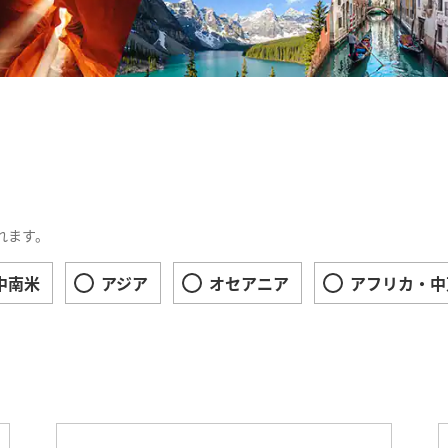
復直行便利用（成田～クアラルンプール） 現地日本語ガイ
る クアラルンプール5日間＜成田発着＞
ラスで旅する 往復直行便利用（羽田～パリ） ワインの祭
ンコール・ワットと遺跡群の見どころを巡る 5日間＜成田
イタリア
ビジネスクラス
着＞
もっと見る
もっと見る
復直行便利用（成田～パース） 現地日本語ガイドがご案内
アメリカ、カナダ、メキシコ
ビジネスクラス
ビジネスクラスで行く ラグーンに抱かれたツアモツ諸島も
日間＜成田発着＞
ンダルシア地方3つのパラドールに贅沢に宿泊 バルセロナ
ーズ12日間<成田発着>
みの際にはコース詳細・予約画面にてご確認をお願いします。
ヨーロッパ、アジア、オセアニア
ビジネスクラス
れます。
復直行便利用（成田～ホーチミン／ハノイ～成田）幻想
復直行便利用（羽田～ロンドン）ロンドン年越し花火×5
中南米
アジア
オセアニア
アフリカ・中
山が作る温泉と忘れられない大自然の旅 アイスランドと北
現地日本語ガイド同行ツアー
復直行便利用（成田～ハノイ） 現地日本語ガイドがご案内
復直行便利用（成田～シンガポール） 現地日本語ガイド
ローラⅡ利用 】ANAビジネスクラスで旅する バルセロ
ホテル シンガポール】
設定方面
設定搭乗クラス
羽田発着>