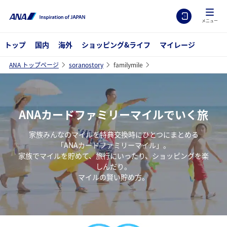
メニュー
トップ
国内
海外
ショッピング&ライフ
マイレージ
ANA トップページ
soranostory
familymile
ANAカードファミリーマイルでいく旅
家族みんなのマイルを特典交換時にひとつにまとめる
「ANAカードファミリーマイル」。
家族でマイルを貯めて、旅行にいったり、ショッピングを楽
しんだり。
マイルの賢い貯め方。