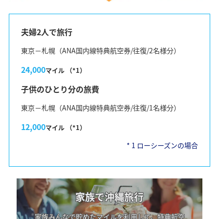
夫婦2人で旅行
東京－札幌（ANA国内線特典航空券/往復/2名様分）
24,000
マイル （*1）
子供のひとり分の旅費
東京－札幌（ANA国内線特典航空券/往復/1名様分）
12,000
マイル （*1）
*
1
ローシーズンの場合
家族で沖縄旅行
家族みんなで貯めたマイルを利用して、特典航空