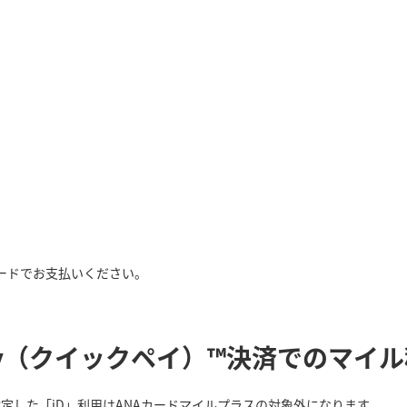
ードでお支払いください。
 QUICPay（クイックペイ）™決済でのマイ
て指定した「iD」利用はANAカードマイルプラスの対象外になります。