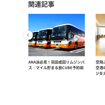
関連記事
。マイルも
ANA派必見！羽田成田リムジンバ
空飛
イテム5選
ス｜マイル貯まる旅CUBE予約術
空港
ジを