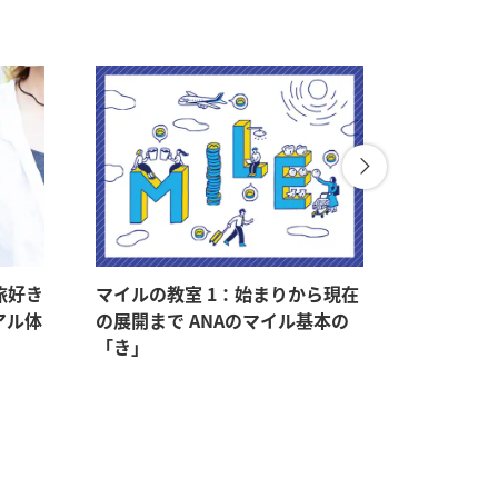
旅好き
マイルの教室 1：始まりから現在
マイルの教
アル体
の展開まで ANAのマイル基本の
マイルをゲ
「き」
持つメリ