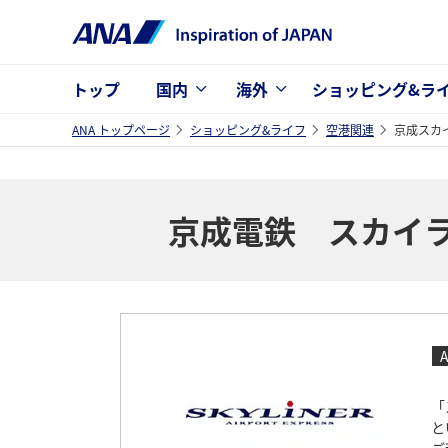
トップ
国内
海外
ショッピング&ラ
ANA トップページ
ショッピング&ライフ
空港関連
京成スカ
京成電鉄 スカイ
「
と