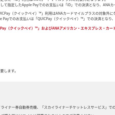
として指定したApple Payでのお支払いは「iD」での決済となり、A
UICPay（クイックペイ）™」利用はANAカードマイルプラスの対象外に
ple Payでのお支払いは「QUICPay（クイックペイ）™」での決済と
Pay（クイックペイ）™」およびANAアメリカン・エキスプレス・カードを
を要します。
イライナー券自動券売機、「スカイライナーチケットレスサービス」で