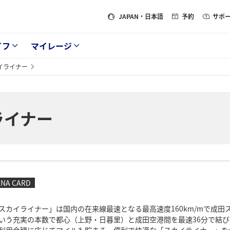
JAPAN
・日本語
予約
サポ
イフ
マイレージ
イライナー
ライナー
ANA CARD
スカイライナー」は国内の在来線最速となる最高速度160km/mで成田
いう充実の本数で都心（上野・日暮里）と成田空港間を最速36分で結び