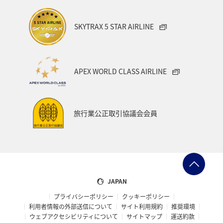
AMC
SKYTRAX 5 STAR AIRLINE
スルガ銀行ANA支店
預金やローン取引の他、クレジットカード等の口座振替で
もマイルが貯まる銀行。
15歳（中学生を除く）からお申込みできるVisaデビットカ
APEX WORLD CLASS AIRLINE
ードを発行しています。
口座振替⇒1件5マイル
給与振込⇒毎月50マイル
定期預金⇒10万円ごと210マイル
旅行業公正取引協議会会員
投資信託⇒10万円ごと20マイル
カードローン⇒毎月最大60マイルなど
JAPAN
ANAの保険／明日へのつばさ
プライバシーポリシー
クッキーポリシー
ANAマイレージクラブ会員様だけが加入いただける特別な
利用者情報の外部送信について
サイト利用規約
推奨環境
保険です。あなたが安心して人生を楽しめるように、いつ
ウェブアクセシビリティについて
サイトマップ
運送約款