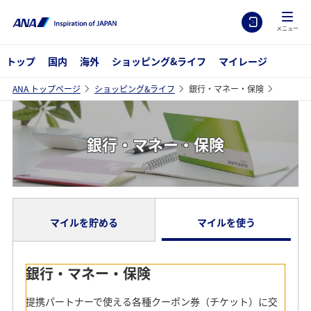
メニュー
トップ
国内
海外
ショッピング&ライフ
マイレージ
ANA トップページ
ショッピング&ライフ
銀行・マネー・保険
銀行・マネー・保険
マイルを貯める
マイルを使う
銀行・マネー・保険
新規口座の開設、投資信託のご購入などの際の積算マイル
数やご利用条件についてご案内いたします。
提携パートナーで使える各種クーポン券（チケット）に交