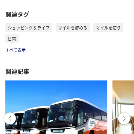
関連タグ
ショッピング＆ライフ
マイルを貯める
マイルを使う
AMC
ソニー銀行
日常
ANAマイレージクラブ / Sony Bank WALLET
ANA×ソニー銀行が発行するデビットカード「ANAマイレ
すべて表示
ージクラブ / Sony Bank WALLET」の発行・口座開設でおト
クにマイルが貯まります。世界200以上の国と地域でショッ
ピングができ、海外ATMで現地通貨を自分の口座から引き
関連記事
出せます。
ANAマイレージクラブ / Sony Bank WALLET
①新規口座開設とANAマイレージクラブ / Sony Bank
WALLET 同時発行：500マイル
②国内ショッピングのご利用：1,000円あたり5マイル
③外貨・投資信託の残高に応じて：年間最大4,800マイル
④ANAのマイル付き外貨定期預金
⑤ANAのマイル付き住宅ローン
*
ANA X株式会社がソニー銀行を所属銀行とする銀行代理