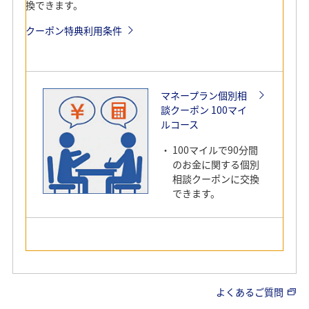
換できます。
キーワードで絞り込む
クーポン特典利用条件
ANAカード決済で貯める
ANAマイレージモールで貯める
マネープラン個別相
談クーポン 100マイ
AMC番号の提示で貯める
Edy決済で貯める
ルコース
100マイルで90分間
ANA Pay決済で貯める
のお金に関する個別
相談クーポンに交換
できます。
全ての選択を解除
絞り込みの種別について詳しく見る（ポップアップウィ
ンドウで開きます）
ANAのおすすめサービス
よくあるご質問