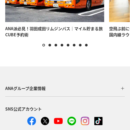
業者として案内を行っています。
ANA派必見！羽田成田リムジンバス｜マイル貯まる旅
空飛ぶ前に
AMC
CUBE予約術
国内線ラウ
SMBC信託銀行
外貨といえばPRESTIA。PRESTIAのGLOBAL PASSは日本円
を含む18通貨対応。自分の口座の外貨をそのまま海外でも
使えます。
外貨預金の品揃えが豊富で、国際派の方や繰り返し海外に
行く方に最適なパートナーです。
①新規口座開設：300マイル
②外貨預金部分の年間増加額*：1万円あたり5～15マイル
ANAグループ企業情報
*マイル積算上限は年間最大1,000万マイル
③海外ATMのご利用：1万円あたり1マイル
④海外でのお買物：1万円あたり1マイル
SNS公式アカウント