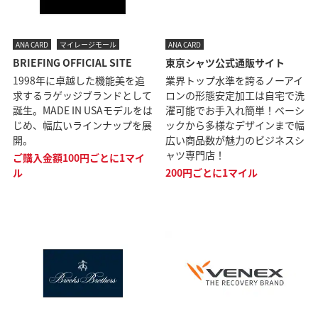
ANA CARD
マイレージモール
ANA CARD
BRIEFING OFFICIAL SITE
東京シャツ公式通販サイト
1998年に卓越した機能美を追
業界トップ水準を誇るノーアイ
求するラゲッジブランドとして
ロンの形態安定加工は自宅で洗
誕生。MADE IN USAモデルをは
濯可能でお手入れ簡単！ベーシ
じめ、幅広いラインナップを展
ックから多様なデザインまで幅
開。
広い商品数が魅力のビジネスシ
ャツ専門店！
ご購入金額100円ごとに1マイ
ル
200円ごとに1マイル