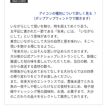
ANA CARD
アイコンの種別について詳しく見る
（ポップアップウィンドウで開きます）
いながらにして憶いを馳せ、時を超えてめぐり会う。
太平記に書かれた一節である「坐来」には、「いながら
にして」という意味があります。
東京にいながらにして大分の自然と恵を味わい、そこへ
憶いを馳せる場になるように。
「坐来大分」にはそんな思いが込められております。
大分県の公式アンテナショップレストランとして、皆様に
厳選した旬の味を楽しんでいただくため、当日の朝、大
分から直送する食材の数々。
料理長が心を込めておもてなしする大分ならではの四季
の移り変わりをどうぞお楽しみください。
また、坐来大分のエントランスでは、豊後水道でとれる
魚の一夜干しや乾しいたけなどの食材をはじめ、柚子胡
椒やドレッシング等の調味料、お酒、お菓子まで、大分
のこだわりの品々をセレクトして販売しております。