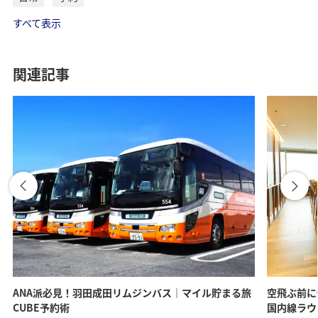
すべて表示
関連記事
ANA派必見！羽田成田リムジンバス｜マイル貯まる旅
空飛ぶ前に
CUBE予約術
国内線ラウ