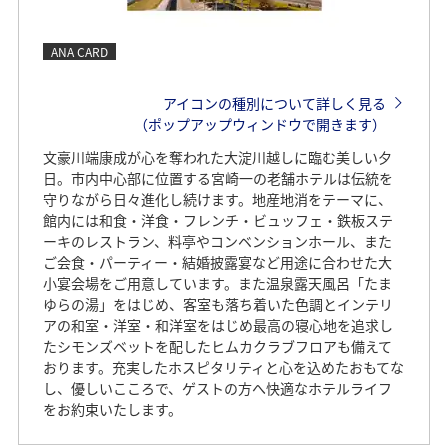
ANA CARD
アイコンの種別について詳しく見る
（ポップアップウィンドウで開きます）
文豪川端康成が心を奪われた大淀川越しに臨む美しい夕
日。市内中心部に位置する宮崎一の老舗ホテルは伝統を
守りながら日々進化し続けます。地産地消をテーマに、
館内には和食・洋食・フレンチ・ビュッフェ・鉄板ステ
ーキのレストラン、料亭やコンベンションホール、また
ご会食・パーティー・結婚披露宴など用途に合わせた大
小宴会場をご用意しています。また温泉露天風呂「たま
ゆらの湯」をはじめ、客室も落ち着いた色調とインテリ
アの和室・洋室・和洋室をはじめ最高の寝心地を追求し
たシモンズベットを配したヒムカクラブフロアも備えて
おります。充実したホスピタリティと心を込めたおもてな
し、優しいこころで、ゲストの方へ快適なホテルライフ
をお約束いたします。