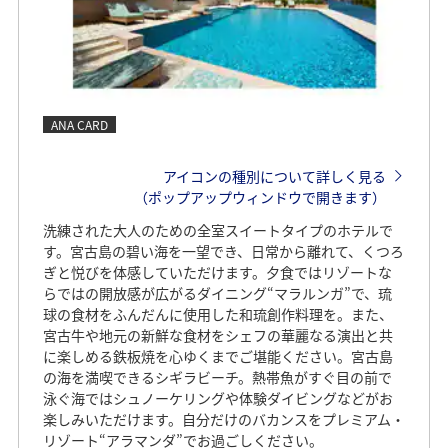
ANA CARD
アイコンの種別について詳しく見る
（ポップアップウィンドウで開きます）
洗練された大人のための全室スイートタイプのホテルで
す。宮古島の碧い海を一望でき、日常から離れて、くつろ
ぎと悦びを体感していただけます。夕食ではリゾートな
らではの開放感が広がるダイニング“マラルンガ”で、琉
球の食材をふんだんに使用した和琉創作料理を。また、
宮古牛や地元の新鮮な食材をシェフの華麗なる演出と共
に楽しめる鉄板焼を心ゆくまでご堪能ください。宮古島
の海を満喫できるシギラビーチ。熱帯魚がすぐ目の前で
泳ぐ海ではシュノーケリングや体験ダイビングなどがお
楽しみいただけます。自分だけのバカンスをプレミアム・
リゾート“アラマンダ”でお過ごしください。