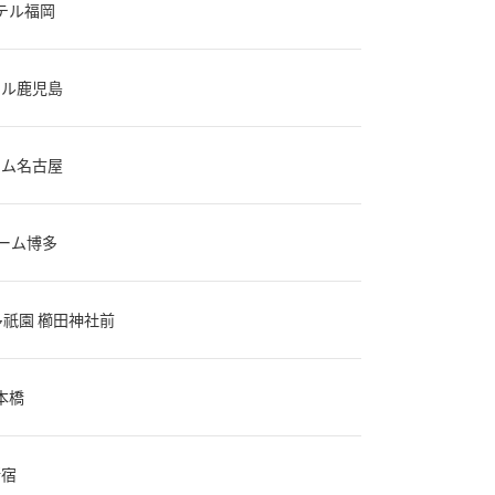
テル福岡
テル鹿児島
ーム名古屋
ーム博多
多祇園 櫛田神社前
本橋
新宿