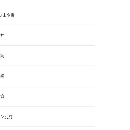
りまや橋
天神
福岡
黒崎
小倉
イン別府