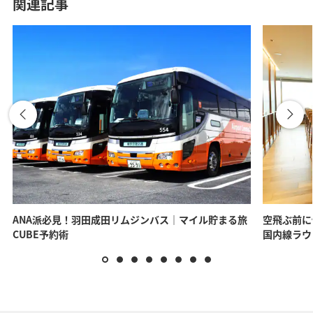
関連記事
が貯まります。
ANAビジネスソ
リューション
ANA派必見！羽田成田リムジンバス｜マイル貯まる旅
空飛ぶ前に
CUBE予約術
国内線ラウ