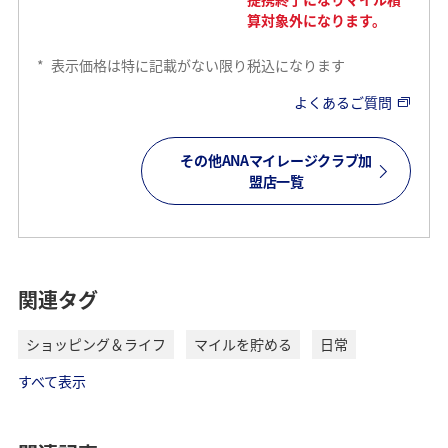
算対象外になります。
*
表示価格は特に記載がない限り税込になります
よくあるご質問
その他ANAマイレージクラブ加
盟店一覧
ANAのおすすめサービス
ANA社員教育・研修
プログラム
関連タグ
ANAビジネスソリューショ
ショッピング＆ライフ
マイルを貯める
日常
ンでは、様々な研修プログ
ラムをご用意しておりま
すべて表示
す。
対象のプログラムをANAカ
ードのお支払でANAマイル