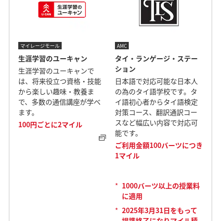
マイレージモール
AMC
生涯学習のユーキャン
タイ・ランゲージ・ステー
ション
生涯学習のユーキャンで
は、将来役立つ資格・技能
日本語で対応可能な日本人
から楽しい趣味・教養ま
の為のタイ語学校です。タ
で、多数の通信講座が学べ
イ語初心者からタイ語検定
ます。
対策コース、翻訳通訳コー
スなど幅広い内容で対応可
100円ごとに2マイル
能です。
ご利用金額100バーツにつき
1マイル
*
1000バーツ以上の授業料
に適用
*
2025年3月31日をもって
提携終了になりマイル積