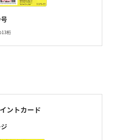
番号
13桁
イントカード
ージ