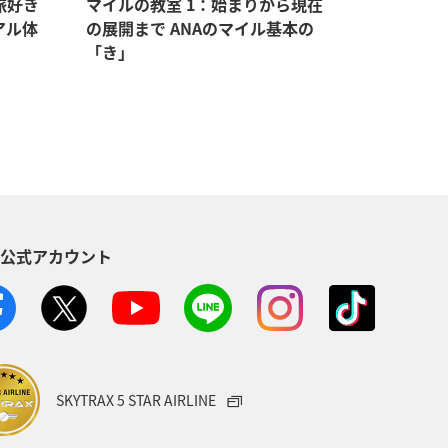
旅好き
マイルの教室 1：始まりから現在
マイルの教
アル体
の展開まで ANAのマイル基本の
マイルをゲ
「き」
持つメリ
S公式アカウント
SKYTRAX 5 STAR AIRLINE