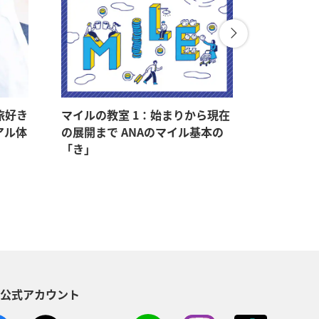
旅好き
マイルの教室 1：始まりから現在
マイルの教
アル体
の展開まで ANAのマイル基本の
マイルをゲ
「き」
持つメリ
S公式アカウント