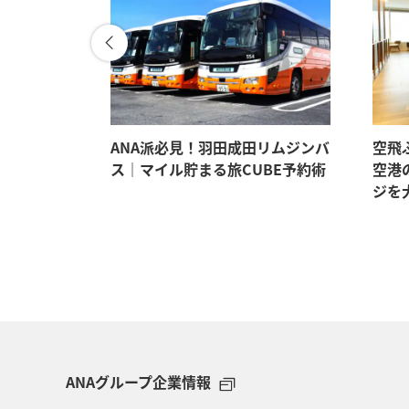
。マイルも
ANA派必見！羽田成田リムジンバ
空飛
イテム5選
ス｜マイル貯まる旅CUBE予約術
空港
ジを
ANAグループ企業情報