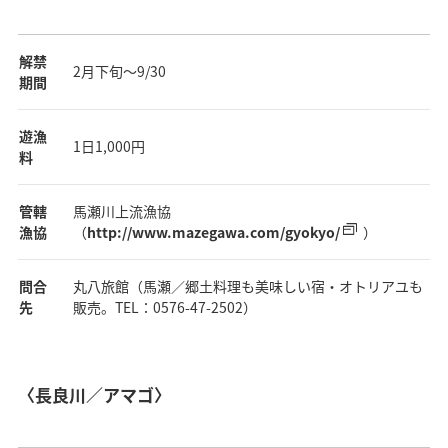
解禁
2月下旬～9/30
期間
遊漁
1日1,000円
料
管轄
馬瀬川上流漁協
漁協
（
http://www.mazegawa.com/gyokyo/
）
問合
丸八旅館（馬瀬／郷土料理も美味しい宿・オトリアユも
先
販売。TEL：0576-47-2502）
〈長良川／アマゴ〉