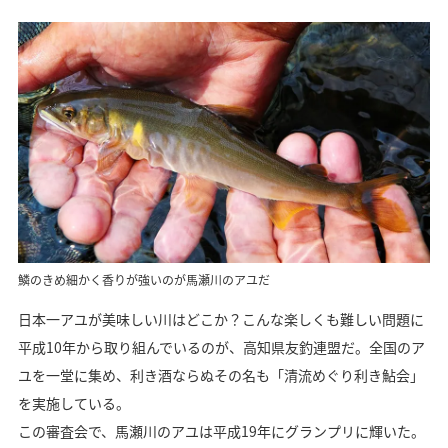
鱗のきめ細かく香りが強いのが馬瀬川のアユだ
日本一アユが美味しい川はどこか？こんな楽しくも難しい問題に
平成10年から取り組んでいるのが、高知県友釣連盟だ。全国のア
ユを一堂に集め、利き酒ならぬその名も「清流めぐり利き鮎会」
を実施している。
この審査会で、馬瀬川のアユは平成19年にグランプリに輝いた。