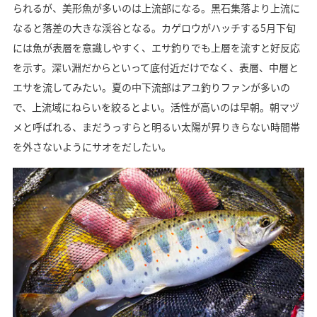
られるが、美形魚が多いのは上流部になる。黒石集落より上流に
なると落差の大きな渓谷となる。カゲロウがハッチする5月下旬
には魚が表層を意識しやすく、エサ釣りでも上層を流すと好反応
を示す。深い淵だからといって底付近だけでなく、表層、中層と
エサを流してみたい。夏の中下流部はアユ釣りファンが多いの
で、上流域にねらいを絞るとよい。活性が高いのは早朝。朝マヅ
メと呼ばれる、まだうっすらと明るい太陽が昇りきらない時間帯
を外さないようにサオをだしたい。