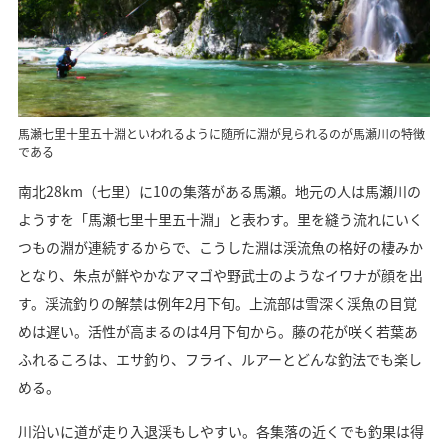
馬瀬七里十里五十淵といわれるように随所に淵が見られるのが馬瀬川の特徴
である
南北28km（七里）に10の集落がある馬瀬。地元の人は馬瀬川の
ようすを「馬瀬七里十里五十淵」と表わす。里を縫う流れにいく
つもの淵が連続するからで、こうした淵は渓流魚の格好の棲みか
となり、朱点が鮮やかなアマゴや野武士のようなイワナが顔を出
す。渓流釣りの解禁は例年2月下旬。上流部は雪深く渓魚の目覚
めは遅い。活性が高まるのは4月下旬から。藤の花が咲く若葉あ
ふれるころは、エサ釣り、フライ、ルアーとどんな釣法でも楽し
める。
川沿いに道が走り入退渓もしやすい。各集落の近くでも釣果は得