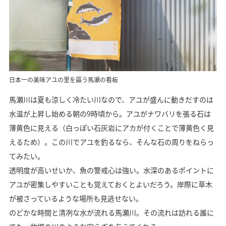
日本一の美味アユの里を謳う馬瀬の看板
馬瀬川は夏も涼しく冷たい川なので、アユが盛んに動きだすのは
水温が上昇し始める朝の9時頃から。アユがナワバリを張る石は
薄黄色に見える（白っぽい石灰岩にアカが付くことで薄黄色く見
えるため）。この川でアユを釣るなら、そんな石の周りをねらっ
てみたい。
透明度が高いせいか、魚の警戒心は強い。水深のあるポイントに
アユが密集しやすいことも覚えておくとよいだろう。岸際に草木
が被さっているような場所も見逃せない。
のどかな時間と清冽な水が流れる馬瀬川。その流れは訪れる誰に