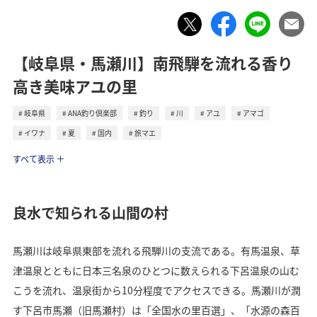
【岐阜県・馬瀬川】南飛騨を流れる香り
高き美味アユの里
岐阜県
ANA釣り倶楽部
釣り
川
アユ
アマゴ
イワナ
夏
国内
旅マエ
トラベル
すべて表示
良水で知られる山間の村
馬瀬川は岐阜県東部を流れる飛騨川の支流である。有馬温泉、草
津温泉とともに日本三名泉のひとつに数えられる下呂温泉の山む
こうを流れ、温泉街から10分程度でアクセスできる。馬瀬川が潤
す下呂市馬瀬（旧馬瀬村）は「全国水の里百選」、「水源の森百