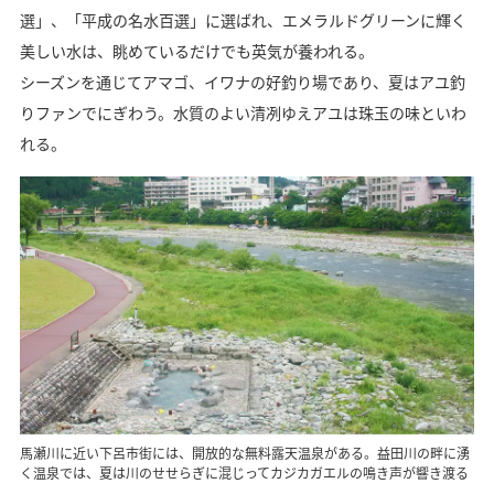
選」、「平成の名水百選」に選ばれ、エメラルドグリーンに輝く
美しい水は、眺めているだけでも英気が養われる。
シーズンを通じてアマゴ、イワナの好釣り場であり、夏はアユ釣
りファンでにぎわう。水質のよい清冽ゆえアユは珠玉の味といわ
れる。
馬瀬川に近い下呂市街には、開放的な無料露天温泉がある。益田川の畔に湧
く温泉では、夏は川のせせらぎに混じってカジカガエルの鳴き声が響き渡る