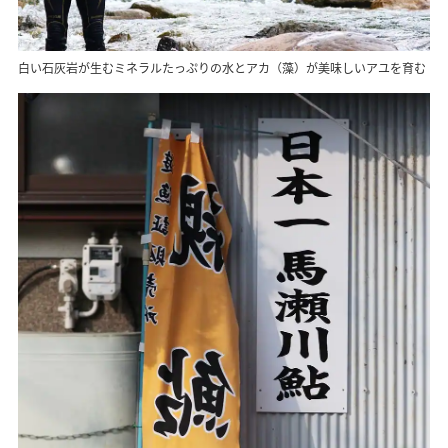
白い石灰岩が生むミネラルたっぷりの水とアカ（藻）が美味しいアユを育む