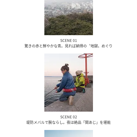
SCENE 01
驚きの赤と鮮やかな青。見れば納得の〝地獄〟めぐり
SCENE 02
堤防メバルで腕ならし。夜は絶品「関あじ」を堪能