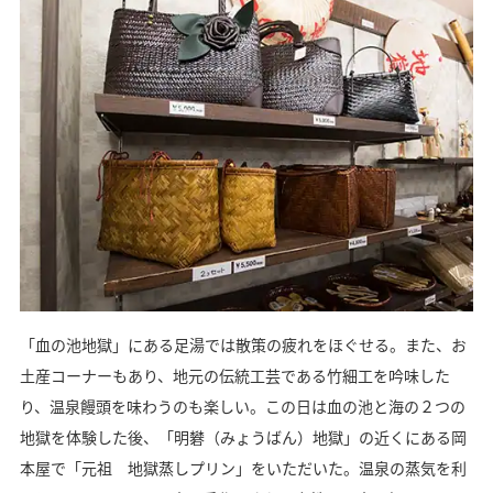
「血の池地獄」にある足湯では散策の疲れをほぐせる。また、お
土産コーナーもあり、地元の伝統工芸である竹細工を吟味した
り、温泉饅頭を味わうのも楽しい。この日は血の池と海の２つの
地獄を体験した後、「明礬（みょうばん）地獄」の近くにある岡
本屋で「元祖 地獄蒸しプリン」をいただいた。温泉の蒸気を利