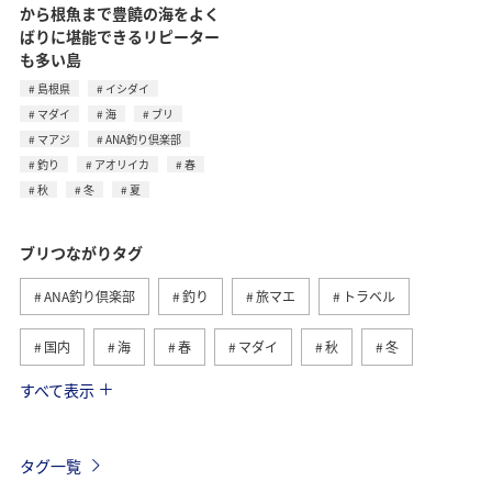
から根魚まで豊饒の海をよく
ばりに堪能できるリピーター
も多い島
島根県
イシダイ
マダイ
海
ブリ
マアジ
ANA釣り倶楽部
釣り
アオリイカ
春
秋
冬
夏
ブリつながりタグ
ANA釣り倶楽部
釣り
旅マエ
トラベル
国内
海
春
マダイ
秋
冬
すべて表示
神奈川県
大分県
夏
島根県
福岡県
九州地方
イシダイ
マアジ
アオリイカ
タグ一覧