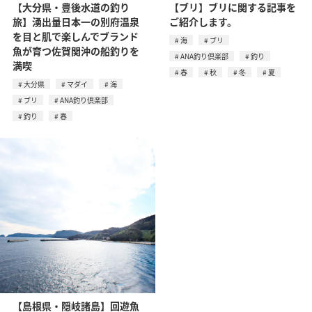
【大分県・豊後水道の釣り
【ブリ】ブリに関する記事を
旅】湧出量日本一の別府温泉
ご紹介します。
を目と肌で楽しんでブランド
海
ブリ
魚が育つ佐賀関沖の船釣りを
ANA釣り倶楽部
釣り
満喫
春
秋
冬
夏
大分県
マダイ
海
ブリ
ANA釣り倶楽部
釣り
春
【島根県・隠岐諸島】回遊魚