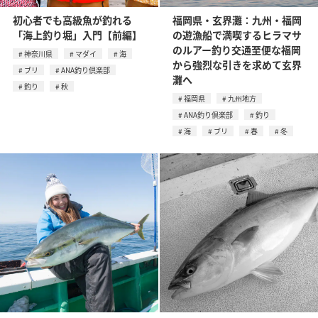
初心者でも高級魚が釣れる
福岡県・玄界灘：九州・福岡
「海上釣り堀」入門【前編】
の遊漁船で満喫するヒラマサ
のルアー釣り交通至便な福岡
神奈川県
マダイ
海
から強烈な引きを求めて玄界
ブリ
ANA釣り倶楽部
灘へ
釣り
秋
福岡県
九州地方
ANA釣り倶楽部
釣り
海
ブリ
春
冬