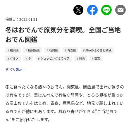
掲載日：2022.01.21
冬はおでんで旅気分を満喫。全国ご当地
おでん図鑑
福岡県
鹿児島県
石川県
青森県
ANAのふるさと納税
グルメ
冬
ショッピング＆ライフ
国内
日常
ライフ
すべて表示
トラベル
冬に食べたくなる熱々のおでん。関東風、関西風で出汁が違うの
は有名ですが、黒はんぺんで有名な静岡や、とろろ昆布が乗っか
る富山おでんをはじめ、青森、鹿児島など、地元で親しまれてい
るおでんが他にもあります。お取り寄せができる“ご当地おで
ん”をご紹介いたします。