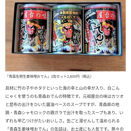
「青森名物生姜味噌おでん」3缶セット2,800円（税込）
具材に竹の子やホタテといった海の幸と山の幸が入り、白こん
にゃくを使うのも青森おでんの特徴です。元祖屋台の味はカツオ
と昆布の出汁をひいた醤油ベースのスープですが、青森県の地
鶏・青森シャモロックの鶏ガラで出汁を取ったスープもあり、い
ずれも甲乙つけがたいおいしさ。缶ごと湯せんして温められる
「青森生姜味噌おでん」の缶詰は、お土産にも人気です。熱々の