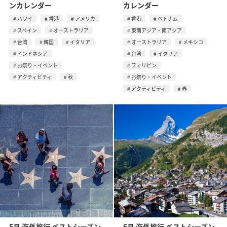
ンカレンダー
カレンダー
ハワイ
香港
アメリカ
香港
ベトナム
スペイン
オーストラリア
東南アジア・南アジア
台湾
韓国
イタリア
オーストラリア
メキシコ
インドネシア
台湾
イタリア
お祭り・イベント
フィリピン
アクティビティ
秋
お祭り・イベント
アクティビティ
春
5月 海外旅行 ベストシーズン
6月 海外旅行 ベストシーズン