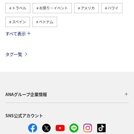
トラベル
お祭り・イベント
アメリカ
ハワイ
スペイン
ベトナム
すべて表示
シンガポール
香港
オーストラリア
台湾
韓国
インドネシア
春
東南アジア・南アジア
タグ一覧
メキシコ
フィリピン
フランス
グルメ
ヨーロッパ
秋
オーストリア
ドイツ
カナダ
イギリス
タイ
旅ナカ
世界遺産
ANAグループ企業情報
歴史・文化・芸術
ANA Mall
ライフ
日常
SNS公式アカウント
ショッピング＆ライフ
A-style秋特集
ANAショッピング A-style
ワイン
ベルギー