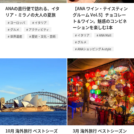
ANAの直行便で訪れる、イタ
【ANA ワイン・テイスティン
リア・ミラノの大人の夏旅
グルーム Vol.5】チョコレー
ト＆ワイン。魅惑のコンビネ
ヨーロッパ
イタリア
ーションを楽しむ1本
グルメ
アクティビティ
イタリア
ANA Mall
世界遺産
歴史・文化・芸術
グルメ
ANAショッピング A-style
10月 海外旅行 ベストシーズ
3月 海外旅行 ベストシーズン