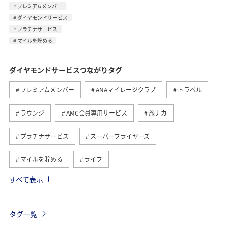
プレミアムメンバー
ダイヤモンドサービス
プラチナサービス
マイルを貯める
ダイヤモンドサービスつながりタグ
プレミアムメンバー
ANAマイレージクラブ
トラベル
ラウンジ
AMC会員専用サービス
旅ナカ
プラチナサービス
スーパーフライヤーズ
マイルを貯める
ライフ
すべて表示
日常
国内
ブロンズサービス
海外
関東・甲信越地方
ANAのサービス
沖縄
那覇
タグ一覧