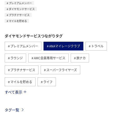
プレミアムメンバー
ダイヤモンドサービス
プラチナサービス
マイルを貯める
ダイヤモンドサービスつながりタグ
プレミアムメンバー
ANAマイレージクラブ
トラベル
ラウンジ
AMC会員専用サービス
旅ナカ
プラチナサービス
スーパーフライヤーズ
マイルを貯める
ライフ
すべて表示
日常
国内
ブロンズサービス
海外
関東・甲信越地方
ANAのサービス
沖縄
那覇
タグ一覧