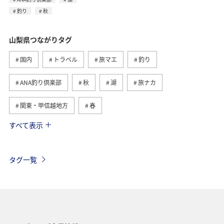
釣り
秋
山梨県つながりタグ
国内
トラベル
旅マエ
釣り
ANA釣り倶楽部
秋
湖
旅ナカ
関東・甲信越地方
春
すべて表示
ワカサギ
コイ
レンタカー
グルメ
ゴールデンウィーク
自然・植物
マイルを貯める
タグ一覧
冬