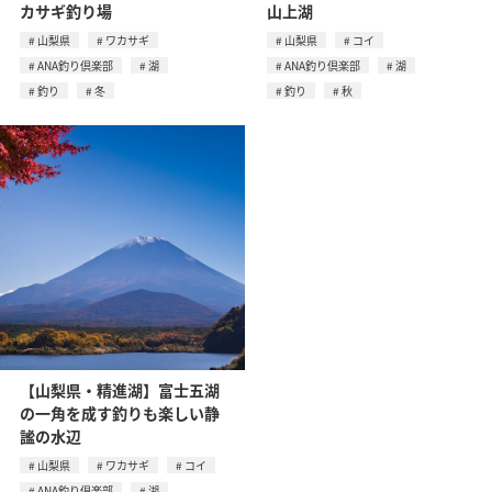
カサギ釣り場
山上湖
山梨県
ワカサギ
山梨県
コイ
ANA釣り倶楽部
湖
ANA釣り倶楽部
湖
釣り
冬
釣り
秋
【山梨県・精進湖】富士五湖
の一角を成す釣りも楽しい静
謐の水辺
山梨県
ワカサギ
コイ
ANA釣り倶楽部
湖