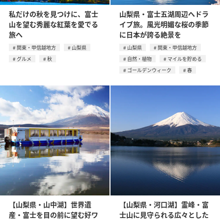
私だけの秋を見つけに、富士
山梨県・富士五湖周辺へドラ
山を望む秀麗な紅葉を愛でる
イブ旅。風光明媚な桜の季節
旅へ
に日本が誇る絶景を
関東・甲信越地方
山梨県
山梨県
関東・甲信越地方
グルメ
秋
自然・植物
マイルを貯める
ゴールデンウィーク
春
【山梨県・山中湖】世界遺
【山梨県・河口湖】霊峰・富
産・富士を目の前に望む好ワ
士山に見守られる広々とした