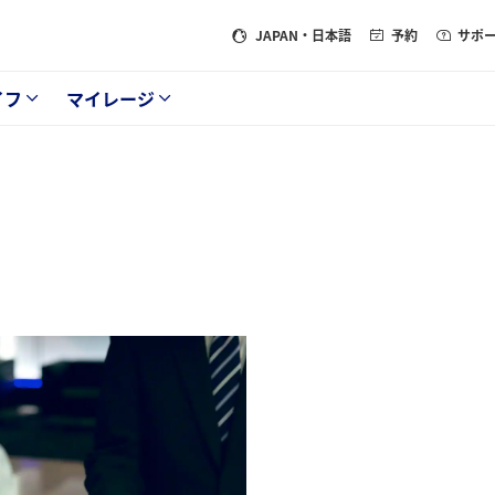
JAPAN
・日本語
予約
サポ
イフ
マイレージ