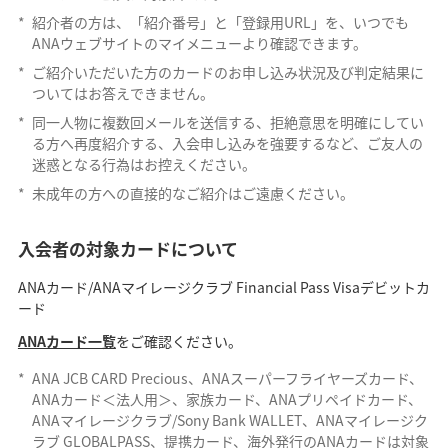
*
紹介者の方は、「紹介番号」と「登録用URL」を、いつでも
ANAウェブサイトのマイメニューより確認できます。
*
ご紹介いただいた方のカードのお申し込み状況及び判定結果に
ついてはお答えできません。
*
同一人物に複数回メールを送信する、拒絶意思を明確にしてい
る方へ再度紹介する、入会申し込みを強要するなど、ご友人の
迷惑となる行為はお控えください。
*
未成年の方への直接的なご紹介はご遠慮ください。
入会者の対象カードについて
ANAカード/ANAマイレージクラブ Financial Pass Visaデビットカ
ード
ANAカード一覧
をご確認ください。
*
ANA JCB CARD Precious、ANAスーパーフライヤーズカード、
ANAカード＜法人用＞、家族カード、ANAプリペイドカード、
ANAマイレージクラブ/Sony Bank WALLET、ANAマイレージク
ラブ GLOBALPASS、提携カード、海外発行のANAカードは対象