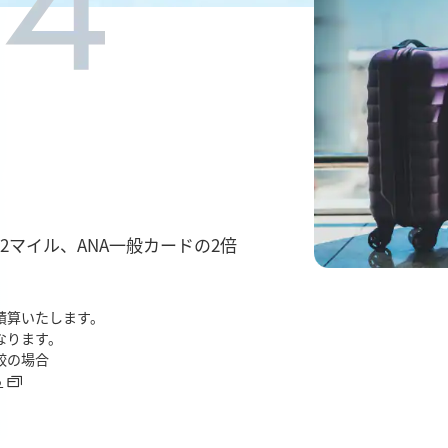
2マイル、ANA一般カードの2倍
積算いたします。
なります。
較の場合
ら