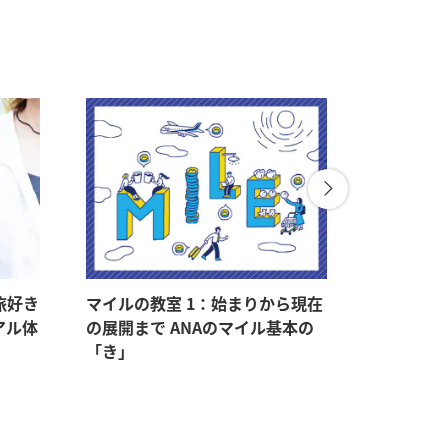
旅好き
マイルの教室 1：始まりから現在
マイルの教
アル体
の展開まで ANAのマイル基本の
マイルをゲ
「き」
持つメリ