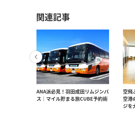
関連記事
。マイルも
ANA派必見！羽田成田リムジンバ
空飛
イテム5選
ス｜マイル貯まる旅CUBE予約術
空港
ジを