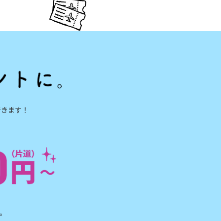
できます！
。