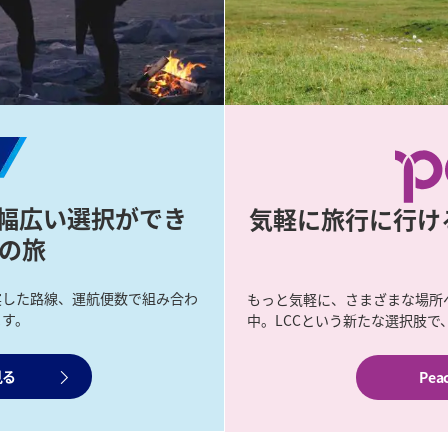
幅広い選択ができ
気軽に旅行に行ける
空の旅
実した路線、運航便数で組み合わ
もっと気軽に、さまざまな場所へ
ます。
中。LCCという新たな選択肢
見る
Pe