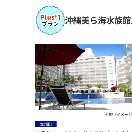
沖縄美ら海水族館
外観（イメー
本部町