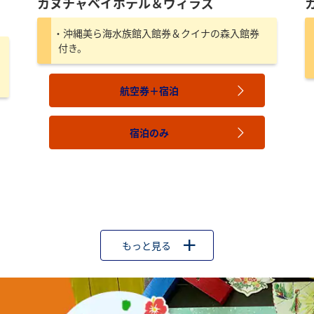
カヌチャベイホテル＆ヴィラズ
沖縄美ら海水族館入館券＆クイナの森入館券
付き。
航空券＋宿泊
宿泊のみ
もっと見る