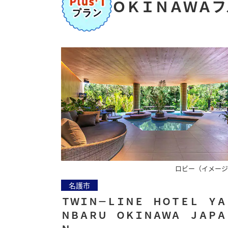
ＯＫＩＮＡＷＡフ
ロビー（イメー
名護市
ＴＷＩＮ－ＬＩＮＥ ＨＯＴＥＬ ＹＡ
ＮＢＡＲＵ ＯＫＩＮＡＷＡ ＪＡＰＡ