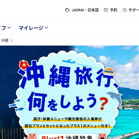
JAPAN
・日本語
予約
サポ
イフ
マイレージ
１沖縄
何をしよう？